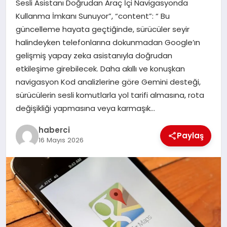
Sesli Asistanı Doğrudan Araç İçi Navigasyonda
Kullanma İmkanı Sunuyor”, “content”: “ Bu
SAĞLIK
güncelleme hayata geçtiğinde, sürücüler seyir
halindeyken telefonlarına dokunmadan Google’ın
SIYASET
gelişmiş yapay zeka asistanıyla doğrudan
etkileşime girebilecek. Daha akıllı ve konuşkan
SPOR
navigasyon Kod analizlerine göre Gemini desteği,
sürücülerin sesli komutlarla yol tarifi almasına, rota
YAŞAM
değişikliği yapmasına veya karmaşık…
haberci
Paylaş
16 Mayıs 2026