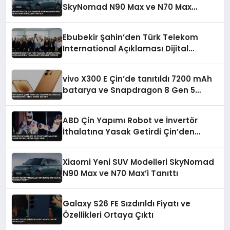
SkyNomad N90 Max ve N70 Max
Modelleri Tanıtıldı
Ebubekir Şahin’den Türk Telekom
International Açıklaması Dijital
Bağlantı Merkezi Vurgusu
vivo X300 E Çin’de tanıtıldı 7200 mAh
batarya ve Snapdragon 8 Gen 5
dikkat çekiyor
ABD Çin Yapımı Robot ve İnvertör
İthalatına Yasak Getirdi Çin’den
Tepki Geldi
Xiaomi Yeni SUV Modelleri SkyNomad
N90 Max ve N70 Max’i Tanıttı
Galaxy S26 FE Sızdırıldı Fiyatı ve
Özellikleri Ortaya Çıktı