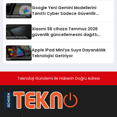
Google Yeni Gemini Modellerini
Tanıttı Cyber Sadece Güvenilir
Ortaklara Açılacak
Xiaomi 58 cihaza Temmuz 2026
güvenlik güncellemesini dağıttı
Türkiye de listede
Apple iPad Mini’ye Suya Dayanıklılık
Teknolojisi Getiriyor
Teknoloji Gündemi ile Haberin Doğru Adresi