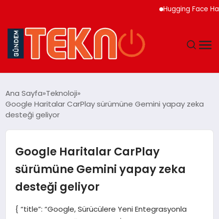
Hugging Face Hackley
TEKNOLOJI
Ana Sayfa
Teknoloji
Google Haritalar CarPlay sürümüne Gemini yapay zeka
GÜNDEM
desteği geliyor
DÜNYA
Google Haritalar CarPlay
EĞITIM
sürümüne Gemini yapay zeka
desteği geliyor
EKONOMI
{ “title”: “Google, Sürücülere Yeni Entegrasyonla
MAGAZIN