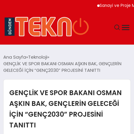
Sanayi ve Proje Merke
TEKNOLOJI
Ana Sayfa
Teknoloji
GENÇLİK VE SPOR BAKANI OSMAN AŞKIN BAK, GENÇLERİN
GÜNDEM
GELECEĞİ İÇİN “GENÇ2030” PROJESİNİ TANITTI
DÜNYA
GENÇLİK VE SPOR BAKANI OSMAN
EĞITIM
AŞKIN BAK, GENÇLERİN GELECEĞİ
İÇİN “GENÇ2030” PROJESİNİ
EKONOMI
TANITTI
MAGAZIN