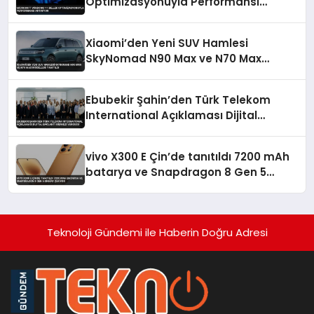
Optimizasyonuyla Performansı
Artırıyor
Xiaomi’den Yeni SUV Hamlesi
SkyNomad N90 Max ve N70 Max
Modelleri Tanıtıldı
Ebubekir Şahin’den Türk Telekom
International Açıklaması Dijital
Bağlantı Merkezi Vurgusu
vivo X300 E Çin’de tanıtıldı 7200 mAh
batarya ve Snapdragon 8 Gen 5
dikkat çekiyor
Teknoloji Gündemi ile Haberin Doğru Adresi