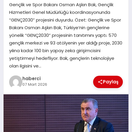
Gençlik ve Spor Bakanı Osman Aşkın Bak, Gençlik
SAĞLIK
Hizmetleri Genel Müdürlüğü koordinasyonunda
“GENÇ2030” projesini duyurdu. Özet: Gençlik ve Spor
SIYASET
Bakanı Osman Aşkın Bak, Türkiye’nin gençlerine
yönelik “GENÇ2030” projesinin tanıtımını yaptı. 570
SPOR
gençlik merkezi ve 93 atölyenin yer aldığı proje, 2030
yılına kadar 100 bin yapay zeka girişimcisini
YAŞAM
yetiştirmeyi hedefliyor. Bak, gençlerin teknolojiye
olan ilgisini ve…
haberci
Paylaş
07 Mart 2026