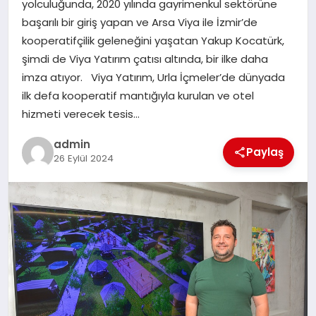
yolculuğunda, 2020 yılında gayrimenkul sektörüne
başarılı bir giriş yapan ve Arsa Viya ile İzmir’de
SAĞLIK
kooperatifçilik geleneğini yaşatan Yakup Kocatürk,
şimdi de Viya Yatırım çatısı altında, bir ilke daha
SIYASET
imza atıyor. Viya Yatırım, Urla İçmeler’de dünyada
ilk defa kooperatif mantığıyla kurulan ve otel
SPOR
hizmeti verecek tesis…
YAŞAM
admin
Paylaş
26 Eylül 2024