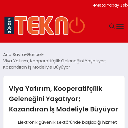
Meta Yapay Zeka Modeli 
TEKNOLOJI
Ana Sayfa
Güncel
Viya Yatırım, Kooperatifçilik Geleneğini Yaşatıyor;
GÜNDEM
Kazandıran İş Modeliyle Büyüyor
DÜNYA
Viya Yatırım, Kooperatifçilik
EĞITIM
Geleneğini Yaşatıyor;
Kazandıran İş Modeliyle Büyüyor
EKONOMI
Elektronik güvenlik sektöründe başladığı hizmet
MAGAZIN