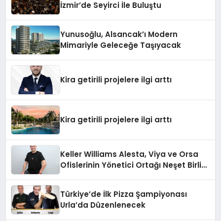
İzmir’de Seyirci İle Buluştu
Yunusoğlu, Alsancak’ı Modern
Mimariyle Geleceğe Taşıyacak
Kira getirili projelere ilgi arttı
Kira getirili projelere ilgi arttı
Keller Williams Alesta, Viya ve Orsa
Ofislerinin Yönetici Ortağı Neşet Birlik:
“Gayrimenkulde ‘Buzkıran’ Rolü
Üstlendik”
Türkiye’de İlk Pizza Şampiyonası
Urla’da Düzenlenecek