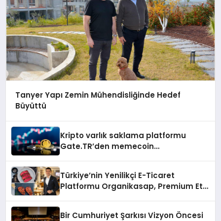
Tanyer Yapı Zemin Mühendisliğinde Hedef
Büyüttü
Kripto varlık saklama platformu
Gate.TR’den memecoin
değerlendirmesi
Türkiye’nin Yenilikçi E-Ticaret
Platformu Organikasap, Premium Et
ve Şarküteri Ürünlerini Tüketicilerle
Buluşturuyor
Bir Cumhuriyet Şarkısı Vizyon Öncesi