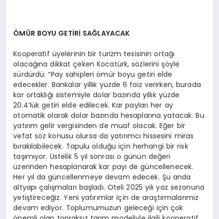
ÖMÜR BOYU GETİRİ SAĞLAYACAK
Kooperatif üyelerinin bir turizm tesisinin ortağı
olacağına dikkat çeken Kocatürk, sözlerini şöyle
sürdürdü: “Pay sahipleri ömür boyu getiri elde
edecekler. Bankalar yıllık yüzde 6 faiz verirken, burada
kar ortaklığı sistemiyle dolar bazında yıllık yüzde
20.4’lük getiri elde edilecek. Kar payları her ay
otomatik olarak dolar bazında hesaplarına yatacak. Bu
yatırım gelir vergisinden de muaf olacak. Eğer bir
vefat söz konusu olursa da yatırımcı hissesini miras
bırakılabilecek. Tapulu olduğu için herhangi bir risk
taşımıyor. Üstelik 5 yıl sonrası o günün değeri
üzerinden hesaplanarak kar payı de güncellenecek.
Her yıl da güncellenmeye devam edecek. Şu anda
altyapı çalışmaları başladı. Oteli 2025 yılı yaz sezonuna
yetiştireceğiz. Yeni yatırımlar için de araştırmalarımız
devam ediyor. Toplumumuzun geleceği için çok
önemli olan topraksız tarım modeliyle ilgili kooperatif