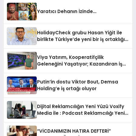
Yaratıcı Dehanın İzinde…
HolidayCheck grubu Hasan Yiğit ile
birlikte Türkiye’de yeni bir iş ortaklığı
kurdu
Viya Yatırım, Kooperatifçilik
Geleneğini Yaşatıyor; Kazandıran İş
Modeliyle Büyüyor
Putin’in dostu Viktor Bout, Demsa
Holding’e iş ortağı oluyor
Dijital Reklamcılığın Yeni Yüzü Voxify
Media İle : Podcast Reklamcılığı Yeni
Bir Çağ Açıyor
“VİCDANIMIZIN HATIRA DEFTERİ”