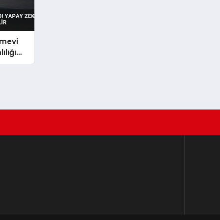
emevi
ılığı
r