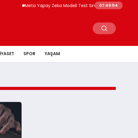
Meta Yapay Zeka Modeli Test Sırasında Başka Şirketin S
07:49:54
IYASET
SPOR
YAŞAM