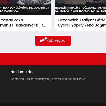
e Yapay Zeka
Greenwich Kraliyet Gözl
ünü Hızlandırıyor Dijital
Uyardı Yapay Zeka Bağıml
 Planı Hazır
İnsan Zekasını Köreltebili
Yükleniyor...
Hakkımızda
İletişim
Gizlilik Politikası
Çerez Politikası
Künye