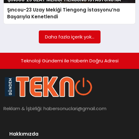
Şıncou-23 Uzay Mekiği Tiengong İstasyonu’na
SAĞLIK
Başarıyla Kenetlendi
SIYASET
Daha fazla içerik yok...
SPOR
YAŞAM
Teknoloji Gündemi ile Haberin Doğru Adresi
Reklam & İşbirliği:
habersonuclari@gmail.com
Hakkımızda