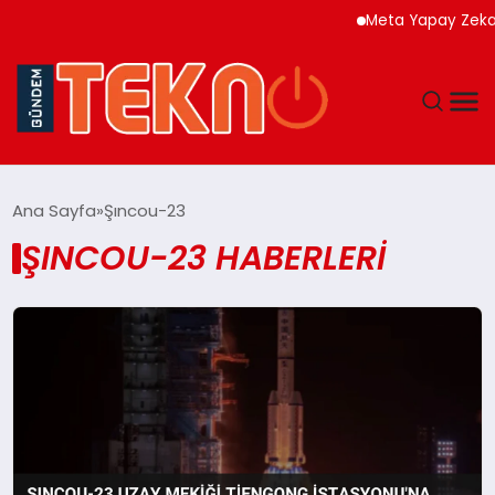
Meta Yapay Zeka Mo
TEKNOLOJI
Ana Sayfa
Şıncou-23
ŞINCOU-23 HABERLERI
GÜNDEM
DÜNYA
EĞITIM
EKONOMI
MAGAZIN