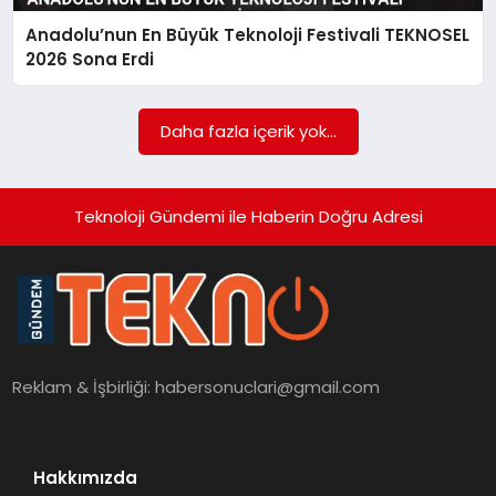
Anadolu’nun En Büyük Teknoloji Festivali TEKNOSEL
SAĞLIK
2026 Sona Erdi
SIYASET
Daha fazla içerik yok...
SPOR
YAŞAM
Teknoloji Gündemi ile Haberin Doğru Adresi
Reklam & İşbirliği:
habersonuclari@gmail.com
Hakkımızda