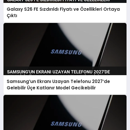
Galaxy S26 FE Sızdırıldı Fiyatı ve Özellikleri Ortaya
SAĞLIK
Çıktı
SIYASET
SPOR
YAŞAM
Samsung’un Ekranı Uzayan Telefonu 2027’de
Gelebilir Üçe Katlanır Model Gecikebilir