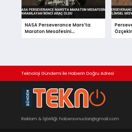
NASA Perseverance Mars’ta
Persev
Maraton Mesafesini
Özçekim
Tamamlayan İkinci Araç Oldu
Misyon
Teknoloji Gündemi ile Haberin Doğru Adresi
Reklam & İşbirliği:
habersonuclari@gmail.com