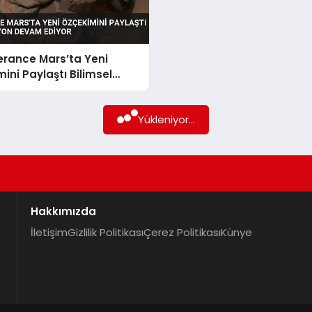
erance Mars’ta Yeni
ini Paylaştı Bilimsel
 Devam Ediyor
Yükleniyor...
Hakkımızda
İletişim
Gizlilik Politikası
Çerez Politikası
Künye