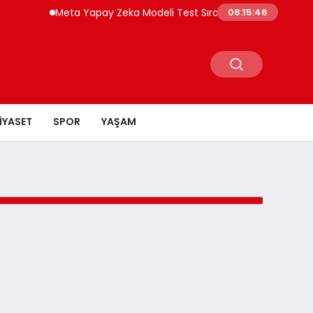
Meta Yapay Zeka Modeli Test Sırasında Başka Şirketin S
08:15:46
IYASET
SPOR
YAŞAM