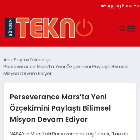
Hugging Face Hackley
TEKNOLOJI
Ana Sayfa
Teknoloji
Perseverance Mars’ta Yeni Özçekimini Paylaştı Bilimsel
GÜNDEM
Misyon Devam Ediyor
DÜNYA
Perseverance Mars’ta Yeni
EĞITIM
Özçekimini Paylaştı Bilimsel
Misyon Devam Ediyor
EKONOMI
NASA’nın Mars’taki Perseverance keşif aracı, “Lac de
MAGAZIN