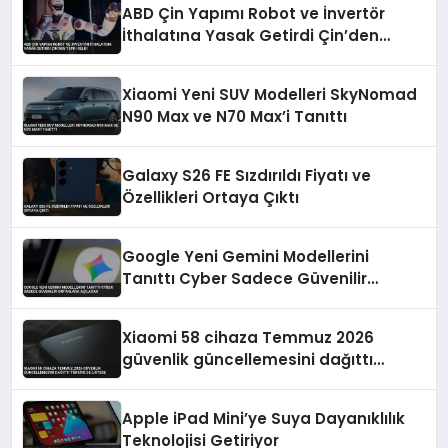
ABD Çin Yapımı Robot ve İnvertör
İthalatına Yasak Getirdi Çin’den
Tepki Geldi
Xiaomi Yeni SUV Modelleri SkyNomad
N90 Max ve N70 Max’i Tanıttı
Galaxy S26 FE Sızdırıldı Fiyatı ve
Özellikleri Ortaya Çıktı
Google Yeni Gemini Modellerini
Tanıttı Cyber Sadece Güvenilir
Ortaklara Açılacak
Xiaomi 58 cihaza Temmuz 2026
güvenlik güncellemesini dağıttı
Türkiye de listede
Apple iPad Mini’ye Suya Dayanıklılık
Teknolojisi Getiriyor