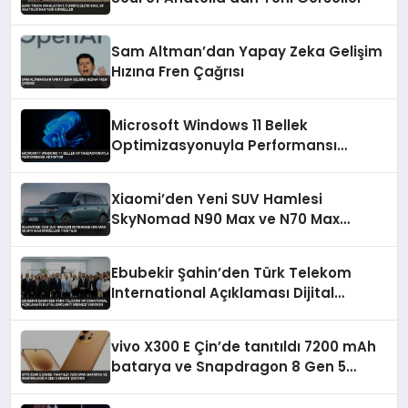
Sam Altman’dan Yapay Zeka Gelişim
Hızına Fren Çağrısı
Microsoft Windows 11 Bellek
Optimizasyonuyla Performansı
Artırıyor
Xiaomi’den Yeni SUV Hamlesi
SkyNomad N90 Max ve N70 Max
Modelleri Tanıtıldı
Ebubekir Şahin’den Türk Telekom
International Açıklaması Dijital
Bağlantı Merkezi Vurgusu
vivo X300 E Çin’de tanıtıldı 7200 mAh
batarya ve Snapdragon 8 Gen 5
dikkat çekiyor