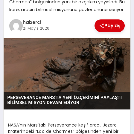
Charmes” bölgesinden yeni bir özçekim yayınladı. Bu
kare, aracın bilimsel misyonunu gözler önüne seriyor.
SAĞLIK
haberci
Paylaş
SIYASET
21 Mayıs 2026
SPOR
YAŞAM
NASA’nın Mars’taki Perseverance keşif aracı, Jezero
Krateri’ndeki “Lac de Charmes” bölgesinden yeni bir