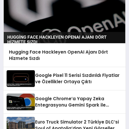
Hugging Face Hackleyen OpenAI Ajanı Dört
Hizmete Sızdı
Google Pixel 11 Serisi Sızdırıldı Fiyatlar
ve Özellikler Ortaya Çıktı
Google Chrome’a Yapay Zeka
Entegrasyonu Gemini Spark ile
Başlıyor
Euro Truck Simulator 2 Türkiye DLC’si
Soul of Anatolia’dan Yeni Görseller