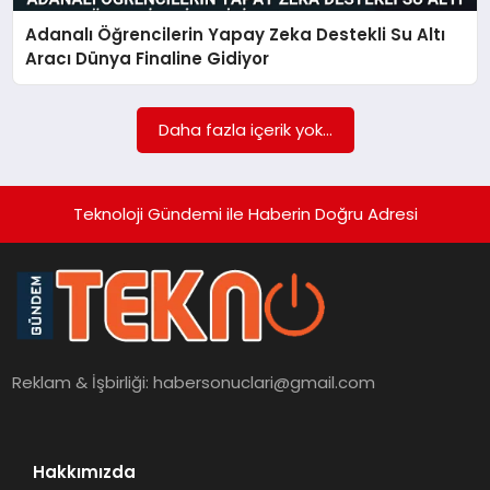
Adanalı Öğrencilerin Yapay Zeka Destekli Su Altı
SAĞLIK
Aracı Dünya Finaline Gidiyor
SIYASET
Daha fazla içerik yok...
SPOR
YAŞAM
Teknoloji Gündemi ile Haberin Doğru Adresi
Reklam & İşbirliği:
habersonuclari@gmail.com
Hakkımızda