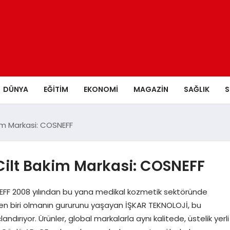
DÜNYA
EĞITIM
EKONOMI
MAGAZIN
SAĞLIK
S
kim Markasi: COSNEFF
 Cilt Bakim Markasi: COSNEFF
SNEFF 2008 yılından bu yana medikal kozmetik sektöründe
nden biri olmanın gururunu yaşayan İŞKAR TEKNOLOJİ, bu
andırıyor. Ürünler, global markalarla aynı kalitede, üstelik yerli