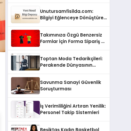
Hayata Geçirerek Yeni Bir
Gelir Modeli Oluşturdu!
Unutursamfisilda.com:
Bilgiyi Eğlenceye Dönüştüren
Yenilikçi Bir Platform!
Takımınıza Özgü Benzersiz
Formlar İçin Forma Sipariş –
formasiparis.com
Toptan Moda Tedarikçileri:
Perakende Dünyasının
Güçlü Ortakları
Savunma Sanayi Güvenlik
Soruşturması
İş Verimliliğini Artıran Yenilik:
Personel Takip Sistemleri
Beşiktaş Kadın Basketbol