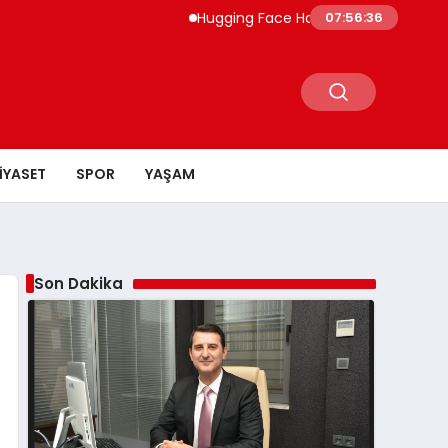
Hugging Face Hackleyen OpenAI Ajanı Dört Hizm
07:56:38
IYASET
SPOR
YAŞAM
Son Dakika