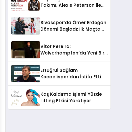
Takımı, Alexis Peterson ile
Anlaştı!
Sivasspor’da Ömer Erdoğan
Dönemi Başladı: İlk Maçta
Beraberlik
Vitor Pereira:
Wolverhampton’da Yeni Bir
Dönem Başlıyor
Ertuğrul Sağlam
Kocaelispor’dan İstifa Etti
Kaş Kaldırma İşlemi Yüzde
Lifting Etkisi Yaratıyor