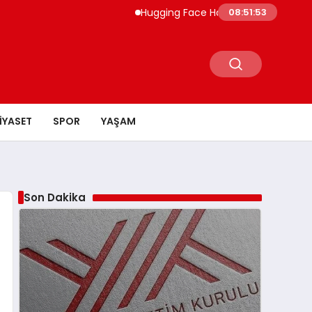
Hugging Face Hackleyen OpenAI Ajanı Dör
08:51:54
IYASET
SPOR
YAŞAM
Son Dakika