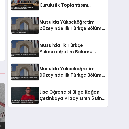
Kurulu İlk Toplantısını
Gerçekleştirdi
Musulda Yükseköğretim
Düzeyinde İlk Türkçe Bölümü
Faaliyete Başladı
Musul’da İlk Türkçe
Yükseköğretim Bölümü
Açıldı
Musulda Yükseköğretim
Düzeyinde İlk Türkçe Bölümü
Açıldı
Lise Öğrencisi Bilge Kağan
Çetinkaya Pi Sayısının 5 Bin
Basamağını 22 Dakikada
Ezberledi