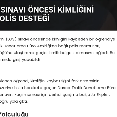
temi (LGS) sınavı öncesinde kimliğini kaybeden bir öğrenciye
ik Denetleme Büro Amirliği’ne bağlı polis memurları,
ğü’ne ulaştırarak geçici kimlik belgesi almasını sağladı. Bu
ında giriş yapabildi.
klenen öğrenci, kimliğini kaybettiğini fark etmesinin
r üzerine hızla harekete geçen Darıca Trafik Denetleme Büro
sınavını kaçırmaması için derhal çalışma başlattı. Ekipler,
ğru yola çıktı.
 Yolculuğu