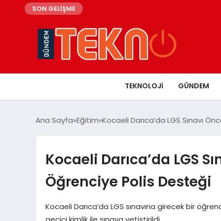
SON GELİŞME
TEKNOLOJI
GÜNDEM
Ana Sayfa
Eğitim
Kocaeli Darıca’da LGS Sınavı Önc
Kocaeli Darıca’da LGS Sı
Öğrenciye Polis Desteği
Kocaeli Darıca’da LGS sınavına girecek bir öğrenci
geçici kimlik ile sınava yetiştirildi.