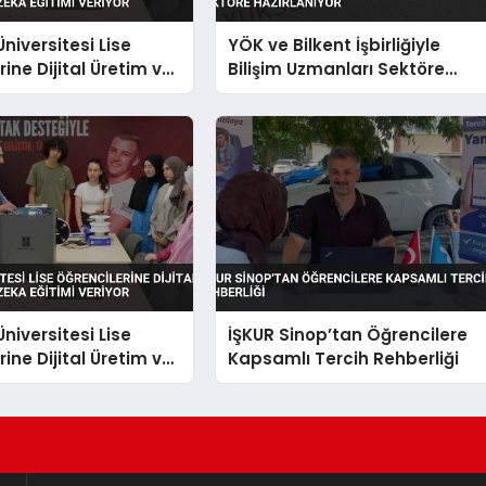
niversitesi Lise
YÖK ve Bilkent İşbirliğiyle
ine Dijital Üretim ve
Bilişim Uzmanları Sektöre
a Eğitimi Veriyor
Hazırlanıyor
niversitesi Lise
İŞKUR Sinop’tan Öğrencilere
ine Dijital Üretim ve
Kapsamlı Tercih Rehberliği
a Eğitimi Veriyor