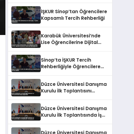
ve Yapay Zeka Eğitimi
Veriyor
İŞKUR Sinop’tan Öğrencilere
Kapsamlı Tercih Rehberliği
Karabük Üniversitesi’nde
Lise Öğrencilerine Dijital
Üretim ve Yapay Zeka
Eğitimi Başladı
Sinop’ta İŞKUR Tercih
Rehberliğiyle Öğrencilere
Destek Verdi
Düzce Üniversitesi Danışma
Kurulu İlk Toplantısını
Gerçekleştirdi
Düzce Üniversitesi Danışma
Kurulu İlk Toplantısında İş
Birlikleri Konuşuldu
Düzce Üniversitesi Danışma