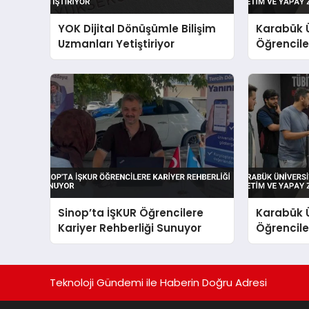
YOK Dijital Dönüşümle Bilişim
Karabük Ü
Uzmanları Yetiştiriyor
Öğrenciler
Yapay Zek
Sinop’ta İŞKUR Öğrencilere
Karabük Ü
Kariyer Rehberliği Sunuyor
Öğrenciler
Yapay Zek
Teknoloji Gündemi ile Haberin Doğru Adresi