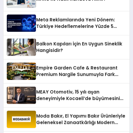
Meta Reklamlarında Yeni Dönem:
Türkiye Hedeflemelerine Yüzde 5
Konum Ücreti Geldi
Balkon Kapıları İçin En Uygun Sineklik
Hangisidir?
Empire Garden Cafe & Restaurant
Premium Nargile Sunumuyla Fark
Yaratıyor
MEAY Otomotiv, 15 yılı aşan
deneyimiyle Kocaeli’de büyümesini
sürdürüyor
Moda Bakır, El Yapımı Bakır Ürünleriyle
Geleneksel Zanaatkârlığı Modern
Yaşam Alanlarına Taşıyor