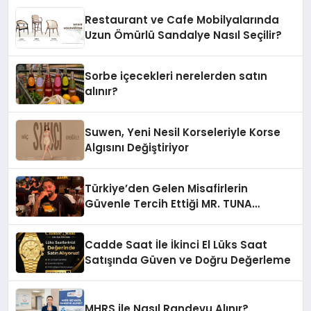
Restaurant ve Cafe Mobilyalarında
Uzun Ömürlü Sandalye Nasıl Seçilir?
Sorbe içecekleri nerelerden satın
alınır?
Suwen, Yeni Nesil Korseleriyle Korse
Algısını Değiştiriyor
Türkiye’den Gelen Misafirlerin
Güvenle Tercih Ettiği MR. TUNA
Restaurant Uluslararası Başarısıyla
Dikkat Çekiyor
Cadde Saat İle İkinci El Lüks Saat
Satışında Güven ve Doğru Değerleme
MHRS ile Nasıl Randevu Alınır?