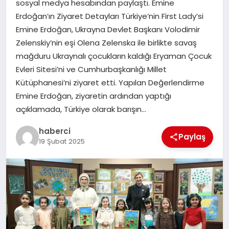
sosyal medya hesabından paylaştı. Emine
Erdoğan’ın Ziyaret Detayları Türkiye’nin First Lady’si
SAĞLIK
Emine Erdoğan, Ukrayna Devlet Başkanı Volodimir
Zelenskiy’nin eşi Olena Zelenska ile birlikte savaş
SIYASET
mağduru Ukraynalı çocukların kaldığı Eryaman Çocuk
Evleri Sitesi’ni ve Cumhurbaşkanlığı Millet
SPOR
Kütüphanesi’ni ziyaret etti. Yapılan Değerlendirme
Emine Erdoğan, ziyaretin ardından yaptığı
YAŞAM
açıklamada, Türkiye olarak barışın…
haberci
Paylaş
19 Şubat 2025