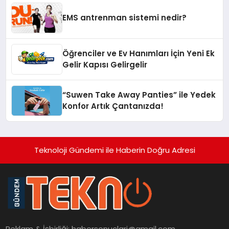
EMS antrenman sistemi nedir?
Öğrenciler ve Ev Hanımları İçin Yeni Ek
Gelir Kapısı Gelirgelir
“Suwen Take Away Panties” ile Yedek
Konfor Artık Çantanızda!
Teknoloji Gündemi ile Haberin Doğru Adresi
Reklam & İşbirliği:
habersonuclari@gmail.com