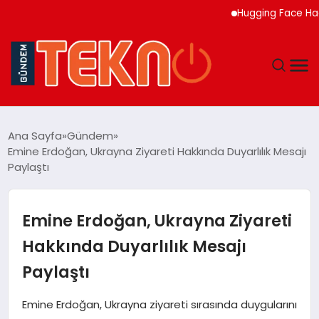
Hugging Face Hackleye
TEKNOLOJI
Ana Sayfa
Gündem
Emine Erdoğan, Ukrayna Ziyareti Hakkında Duyarlılık Mesajı
GÜNDEM
Paylaştı
DÜNYA
Emine Erdoğan, Ukrayna Ziyareti
EĞITIM
Hakkında Duyarlılık Mesajı
Paylaştı
EKONOMI
Emine Erdoğan, Ukrayna ziyareti sırasında duygularını
MAGAZIN