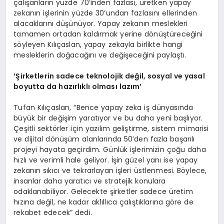
çalışanların yüzde 70’inden fazlası, üretken yapay
zekanın işlerinin yüzde 30’undan fazlasını ellerinden
alacaklarını düşünüyor. Yapay zekanın meslekleri
tamamen ortadan kaldırmak yerine dönüştüreceğini
söyleyen Kılıçaslan, yapay zekayla birlikte hangi
mesleklerin doğacağını ve değişeceğini paylaştı.
‘Şirketlerin sadece teknolojik
değil
, sosyal ve yasal
boyutta da hazırlıklı olması lazım’
Tufan Kılıçaslan, “Bence yapay zeka iş dünyasında
büyük bir değişim yaratıyor ve bu daha yeni başlıyor.
Çeşitli sektörler için yazılım geliştirme, sistem mimarisi
ve dijital dönüşüm alanlarında 50’den fazla başarılı
projeyi hayata geçirdim. Günlük işlerimizin çoğu daha
hızlı ve verimli hale geliyor. İşin güzel yanı ise yapay
zekanın sıkıcı ve tekrarlayan işleri üstlenmesi. Böylece,
insanlar daha yaratıcı ve stratejik konulara
odaklanabiliyor. Gelecekte şirketler sadece üretim
hızına değil, ne kadar ak1ıllıca çalıştıklarına göre de
rekabet edecek” dedi.