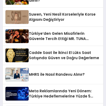
alınır?
Suwen, Yeni Nesil Korseleriyle Korse
Algısını Değiştiriyor
Türkiye’den Gelen Misafirlerin
Güvenle Tercih Ettiği MR. TUNA
Restaurant Uluslararası Başarısıyla
Dikkat Çekiyor
Cadde Saat İle İkinci El Lüks Saat
Satışında Güven ve Doğru Değerleme
MHRS ile Nasıl Randevu Alınır?
Meta Reklamlarında Yeni Dönem:
Türkiye Hedeflemelerine Yüzde 5
Konum Ücreti Geldi