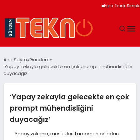
Euro Truck Simulator 2 
TEKNOLOJI
Ana Sayfa
Gündem
‘Yapay zekayla gelecekte en çok prompt mühendisliğini
GÜNDEM
duyacağız’
DÜNYA
‘Yapay zekayla gelecekte en çok
EĞITIM
prompt mühendisliğini
duyacağız’
EKONOMI
Yapay zekanın, meslekleri tamamen ortadan
MAGAZIN