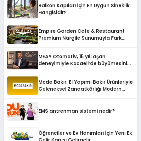
Balkon Kapıları İçin En Uygun Sineklik
Hangisidir?
Empire Garden Cafe & Restaurant
Premium Nargile Sunumuyla Fark
Yaratıyor
MEAY Otomotiv, 15 yılı aşan
deneyimiyle Kocaeli’de büyümesini
sürdürüyor
Moda Bakır, El Yapımı Bakır Ürünleriyle
Geleneksel Zanaatkârlığı Modern
Yaşam Alanlarına Taşıyor
EMS antrenman sistemi nedir?
Öğrenciler ve Ev Hanımları İçin Yeni Ek
Gelir Kapısı Gelirgelir