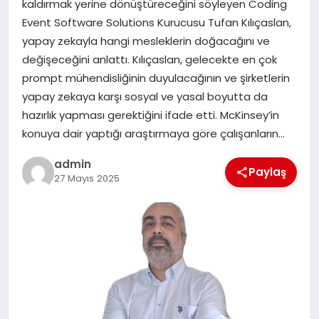
kaldırmak yerine dönüştüreceğini söyleyen Coding
Event Software Solutions Kurucusu Tufan Kılıçaslan,
SAĞLIK
yapay zekayla hangi mesleklerin doğacağını ve
değişeceğini anlattı. Kılıçaslan, gelecekte en çok
SIYASET
prompt mühendisliğinin duyulacağının ve şirketlerin
yapay zekaya karşı sosyal ve yasal boyutta da
SPOR
hazırlık yapması gerektiğini ifade etti. McKinsey’in
konuya dair yaptığı araştırmaya göre çalışanların…
YAŞAM
admin
Paylaş
27 Mayıs 2025