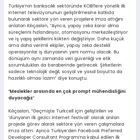
Türkiye’nin bankacılık sektöründe KOBİ’lere yönelik ilk
internet televizyonunun geliştirilmesine katkıda
bulunarak sektöre yön veren projelere imza attığını
anlatan Kılıçaslan, “Ayrıca, yapay zeka karar alma
süreçlerini hızlandırıyor, otomasyonu merkezileştiriyor
ve iş yapış şekillerini kökten değiştiriyor. Daha küçük
ama daha verimli ekipler, yapay zeka destekli
operasyonlar iş dünyasının yeni normu olacak. Bu
dönüşüm aynı zamanda veri güvenliği ve etik
sorumlulukları da beraberinde getirecek. Şirketlerin
sadece teknolojik değil, sosyal ve yasal boyutta da
hazırlıklı olması lazım” diye konuştu.
‘
Meslekler arasında en çok
prompt m
ühendisliğini
duyacağız’
Kılıçaslan, “Geçmişte Turkcell için geliştirilen ve
‘dünyanın ilk gezici internet festivali’ olarak anılan
projede görev alarak sektöre yön veren çalışmalara
imza attım. Ayrıca Türkiye’den Facebook Preferred
Developer Consultant Programı’na kabul edilen ilk