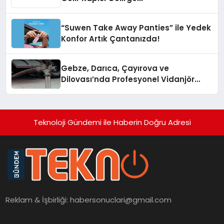
“Suwen Take Away Panties” ile Yedek
Konfor Artık Çantanızda!
Gebze, Darıca, Çayırova ve
Dilovası’nda Profesyonel Vidanjör
Hizmetleri
Teknoloji Gündemi ile Haberin Doğru Adresi
Reklam & İşbirliği:
habersonuclari@gmail.com