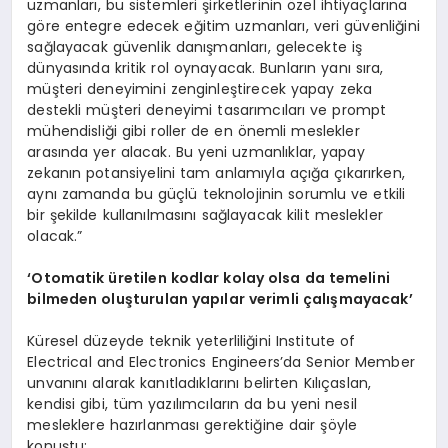
uzmanları, bu sistemleri şirketlerinin özel ihtiyaçlarına
göre entegre edecek eğitim uzmanları, veri güvenliğini
sağlayacak güvenlik danışmanları, gelecekte iş
dünyasında kritik rol oynayacak. Bunların yanı sıra,
müşteri deneyimini zenginleştirecek yapay zeka
destekli müşteri deneyimi tasarımcıları ve prompt
mühendisliği gibi roller de en önemli meslekler
arasında yer alacak. Bu yeni uzmanlıklar, yapay
zekanın potansiyelini tam anlamıyla açığa çıkarırken,
aynı zamanda bu güçlü teknolojinin sorumlu ve etkili
bir şekilde kullanılmasını sağlayacak kilit meslekler
olacak.”
‘
Otomatik üretilen
kodlar kolay olsa da temelini
bilmeden
oluşturulan
yapılar verimli çalışmayacak’
Küresel düzeyde teknik yeterliliğini Institute of
Electrical and Electronics Engineers’da Senior Member
unvanını alarak kanıtladıklarını belirten Kılıçaslan,
kendisi gibi, tüm yazılımcıların da bu yeni nesil
mesleklere hazırlanması gerektiğine dair şöyle
konuştu: