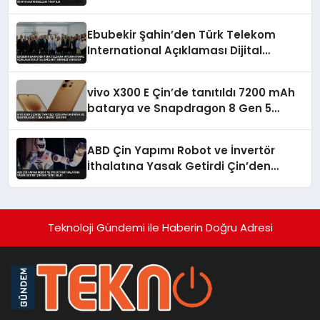
Modelleri Tanıtıldı
Ebubekir Şahin’den Türk Telekom
International Açıklaması Dijital
Bağlantı Merkezi Vurgusu
vivo X300 E Çin’de tanıtıldı 7200 mAh
batarya ve Snapdragon 8 Gen 5
dikkat çekiyor
ABD Çin Yapımı Robot ve İnvertör
İthalatına Yasak Getirdi Çin’den
Tepki Geldi
Teknoloji Gündemi ile Haberin Doğru Adresi