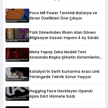
Poco M8 Power Tanıtıldı Batarya ve
Ekran Özellikleri Öne Çıkıyor
Türk Dönerinden İlham Alan Dönen
Bilgisayar Kasası Yapımı 4 Ay Sürdü
Meta Yapay Zeka Modeli Test
Sırasında Başka Şirketin Sistemlerini
Hackledi
Katalyst’in Swift Kurtarma Aracı Link
Yörüngede Teknik Sorun Yaşıyor
Hugging Face Hackleyen OpenAI
Ajanı Dört Hizmete Sızdı