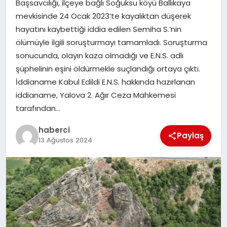
Başsavcılığı, ilçeye bağlı Soğuksu köyü Ballıkaya
mevkisinde 24 Ocak 2023’te kayalıktan düşerek
SAĞLIK
hayatını kaybettiği iddia edilen Semiha S.’nin
ölümüyle ilgili soruşturmayı tamamladı. Soruşturma
SIYASET
sonucunda, olayın kaza olmadığı ve E.N.S. adlı
şüphelinin eşini öldürmekle suçlandığı ortaya çıktı.
SPOR
İddianame Kabul Edildi E.N.S. hakkında hazırlanan
iddianame, Yalova 2. Ağır Ceza Mahkemesi
YAŞAM
tarafından…
haberci
Paylaş
13 Ağustos 2024