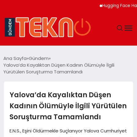
Hugging Face Hackley
TEKNOLOJI
Ana Sayfa
Gündem
Yalova’da Kayalıktan Düşen Kadının Ölümüyle İlgili
GÜNDEM
Yürütülen Soruşturma Tamamlandı
DÜNYA
Yalova’da Kayalıktan Düşen
EĞITIM
Kadının Ölümüyle İlgili Yürütülen
Soruşturma Tamamlandı
EKONOMI
E.N.S., Eşini Öldürmekle Suçlanıyor Yalova Cumhuriyet
MAGAZIN