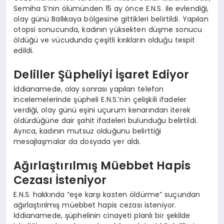
Semiha S’nin ölümünden 15 ay önce E.N.S. ile evlendiği,
olay günü Ballıkaya bölgesine gittikleri belirtildi. Yapılan
otopsi sonucunda, kadının yüksekten düşme sonucu
öldüğü ve vücudunda çeşitli kırıkların olduğu tespit
edildi.
Deliller Şüpheliyi İşaret Ediyor
İddianamede, olay sonrası yapılan telefon
incelemelerinde şüpheli E.N.S.’nin çelişkili ifadeler
verdiği, olay günü eşini uçurum kenarından iterek
öldürdüğüne dair şahit ifadeleri bulunduğu belirtildi.
Ayrıca, kadının mutsuz olduğunu belirttiği
mesajlaşmalar da dosyada yer aldı.
Ağırlaştırılmış Müebbet Hapis
Cezası İsteniyor
E.N.S. hakkında “eşe karşı kasten öldürme” suçundan
ağırlaştırılmış müebbet hapis cezası isteniyor.
İddianamede, şüphelinin cinayeti planlı bir şekilde