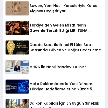
Suwen, Yeni Nesil Korseleriyle Korse
Algısını Değiştiriyor
Türkiye’den Gelen Misafirlerin
Güvenle Tercih Ettiği MR. TUNA
Restaurant Uluslararası Başarısıyla
Dikkat Çekiyor
Cadde Saat İle İkinci El Lüks Saat
Satışında Güven ve Doğru Değerleme
MHRS ile Nasıl Randevu Alınır?
Meta Reklamlarında Yeni Dönem:
Türkiye Hedeflemelerine Yüzde 5
Konum Ücreti Geldi
Balkon Kapıları İçin En Uygun Sineklik