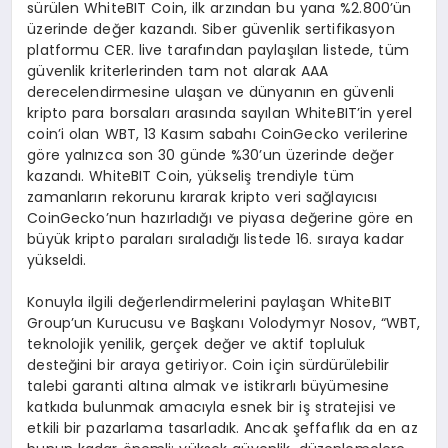
sürülen WhiteBIT Coin, ilk arzından bu yana %2.800’ün
üzerinde değer kazandı. Siber güvenlik sertifikasyon
platformu CER. live tarafından paylaşılan listede, tüm
güvenlik kriterlerinden tam not alarak AAA
derecelendirmesine ulaşan ve dünyanın en güvenli
kripto para borsaları arasında sayılan WhiteBIT’in yerel
coin’i olan WBT, 13 Kasım sabahı CoinGecko verilerine
göre yalnızca son 30 günde %30’un üzerinde değer
kazandı. WhiteBIT Coin, yükseliş trendiyle tüm
zamanların rekorunu kırarak kripto veri sağlayıcısı
CoinGecko’nun hazırladığı ve piyasa değerine göre en
büyük kripto paraları sıraladığı listede 16. sıraya kadar
yükseldi.
Konuyla ilgili değerlendirmelerini paylaşan WhiteBIT
Group’un Kurucusu ve Başkanı Volodymyr Nosov, “WBT,
teknolojik yenilik, gerçek değer ve aktif topluluk
desteğini bir araya getiriyor. Coin için sürdürülebilir
talebi garanti altına almak ve istikrarlı büyümesine
katkıda bulunmak amacıyla esnek bir iş stratejisi ve
etkili bir pazarlama tasarladık. Ancak şeffaflık da en az