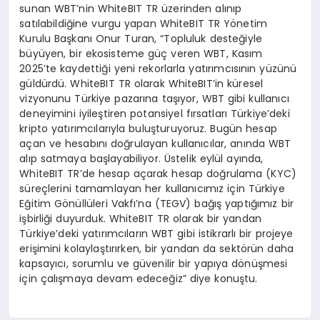
sunan WBT’nin WhiteBIT TR üzerinden alınıp
satılabildiğine vurgu yapan WhiteBIT TR Yönetim
Kurulu Başkanı Onur Turan, “Topluluk desteğiyle
büyüyen, bir ekosisteme güç veren WBT, Kasım
2025’te kaydettiği yeni rekorlarla yatırımcısının yüzünü
güldürdü. WhiteBIT TR olarak WhiteBIT’in küresel
vizyonunu Türkiye pazarına taşıyor, WBT gibi kullanıcı
deneyimini iyileştiren potansiyel fırsatları Türkiye’deki
kripto yatırımcılarıyla buluşturuyoruz. Bugün hesap
açan ve hesabını doğrulayan kullanıcılar, anında WBT
alıp satmaya başlayabiliyor. Üstelik eylül ayında,
WhiteBIT TR’de hesap açarak hesap doğrulama (KYC)
süreçlerini tamamlayan her kullanıcımız için Türkiye
Eğitim Gönüllüleri Vakfı’na (TEGV) bağış yaptığımız bir
işbirliği duyurduk. WhiteBIT TR olarak bir yandan
Türkiye’deki yatırımcıların WBT gibi istikrarlı bir projeye
erişimini kolaylaştırırken, bir yandan da sektörün daha
kapsayıcı, sorumlu ve güvenilir bir yapıya dönüşmesi
için çalışmaya devam edeceğiz” diye konuştu.