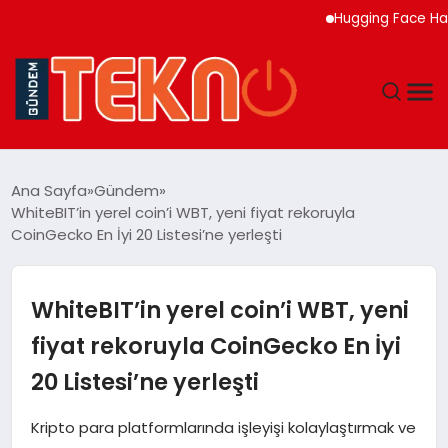
Hugging Face Hackleyen
TEKNOLOJI
Ana Sayfa
Gündem
WhiteBIT’in yerel coin’i WBT, yeni fiyat rekoruyla
GÜNDEM
CoinGecko En İyi 20 Listesi’ne yerleşti
DÜNYA
WhiteBIT’in yerel coin’i WBT, yeni
EĞITIM
fiyat rekoruyla CoinGecko En İyi
20 Listesi’ne yerleşti
EKONOMI
Kripto para platformlarında işleyişi kolaylaştırmak ve
MAGAZIN