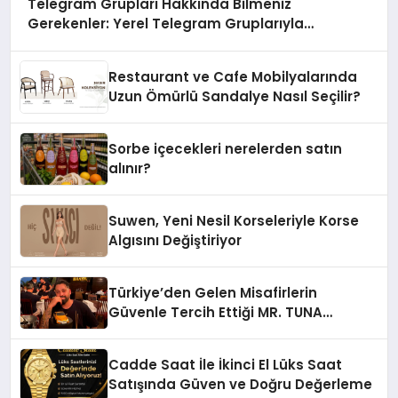
Telegram Grupları Hakkında Bilmeniz
Gerekenler: Yerel Telegram Gruplarıyla
Şehrinizdeki Topluluklara Ulaşın
Restaurant ve Cafe Mobilyalarında
Uzun Ömürlü Sandalye Nasıl Seçilir?
Sorbe içecekleri nerelerden satın
alınır?
Suwen, Yeni Nesil Korseleriyle Korse
Algısını Değiştiriyor
Türkiye’den Gelen Misafirlerin
Güvenle Tercih Ettiği MR. TUNA
Restaurant Uluslararası Başarısıyla
Dikkat Çekiyor
Cadde Saat İle İkinci El Lüks Saat
Satışında Güven ve Doğru Değerleme