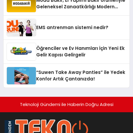
Moda Bakır, El Yapımı Bakır Ürünleriyle
Geleneksel Zanaatkârlığı Modern
Yaşam Alanlarına Taşıyor
EMS antrenman sistemi nedir?
Öğrenciler ve Ev Hanımları İçin Yeni Ek
Gelir Kapısı Gelirgelir
“Suwen Take Away Panties” ile Yedek
Konfor Artık Çantanızda!
Teknoloji Gündemi ile Haberin Doğru Adresi