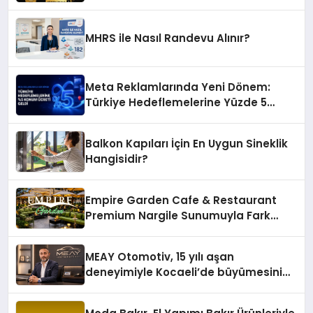
MHRS ile Nasıl Randevu Alınır?
Meta Reklamlarında Yeni Dönem:
Türkiye Hedeflemelerine Yüzde 5
Konum Ücreti Geldi
Balkon Kapıları İçin En Uygun Sineklik
Hangisidir?
Empire Garden Cafe & Restaurant
Premium Nargile Sunumuyla Fark
Yaratıyor
MEAY Otomotiv, 15 yılı aşan
deneyimiyle Kocaeli’de büyümesini
sürdürüyor