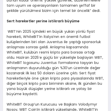
bunun kadar önemli: yüksek güvenlik, düzenlemelere
tam uyum ve operasyonların tamamen şeffaf bir
şekilde yürütülmesi bizim için temel bir öncelik” dedi.
Sert hareketler yerine istikrarlı büyüme
WBT’nin 2025 içindeki en büyük yukarı yönlü fiyat
hareketi, WhiteBIT’in İtalya’nın en önemli futbol
kulüplerinden biri olan Juventus ile yaptığı sponsorluk
anlaşması sonrası geldi. Anlaşma kapsamında
WhiteBIT, kulübün resmi kripto para borsası ortağı
oldu. Haziran 2025’e güçlü bir yükselişle başlayan WBT,
WhiteBIT logosunu Juventus formalarına taşıyan bu
anlaşmanın duyurulduğu gün %30’un üzerinde değer
kazanarak ilk kez 50 doların üzerine çıktı. Sert fiyat
hareketleriyle öne çıkan kripto para piyasalarında WBT,
diğer birçok kripto para biriminin aksine, ilk günden bu
yana büyük düşüşler yerine istikrarlı ve yatay bir
büyüme kaydetti.
WhiteBIT Group’un Kurucusu ve Başkanı Volodymyr
Nosov, WBT Coin’in istikrarlı yükselişinde, WhiteBIT’in