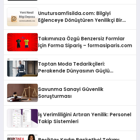
Bir Gelir Modeli Oluşturdu!
Unutursamfisilda.com: Bilgiyi
Eğlenceye Dönüştüren Yenilikçi Bir
Platform!
Takımınıza Özgü Benzersiz Formlar
İçin Forma Sipariş – formasiparis.com
Toptan Moda Tedarikçileri:
Perakende Dünyasının Güçlü
Ortakları
Savunma Sanayi Güvenlik
Soruşturması
İş Verimliliğini Artıran Yenilik: Personel
Takip Sistemleri
Beşiktaş Kadın Basketbol Takımı,