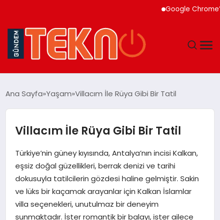
Google Chrome’a Yapa
TEKNOLOJI
Ana Sayfa
Yaşam
Villacım İle Rüya Gibi Bir Tatil
GÜNDEM
Villacım İle Rüya Gibi Bir Tatil
DÜNYA
Türkiye’nin güney kıyısında, Antalya’nın incisi Kalkan,
EĞITIM
eşsiz doğal güzellikleri, berrak denizi ve tarihi
dokusuyla tatilcilerin gözdesi haline gelmiştir. Sakin
EKONOMI
ve lüks bir kaçamak arayanlar için Kalkan İslamlar
villa seçenekleri, unutulmaz bir deneyim
MAGAZIN
sunmaktadır. İster romantik bir balayı, ister ailece