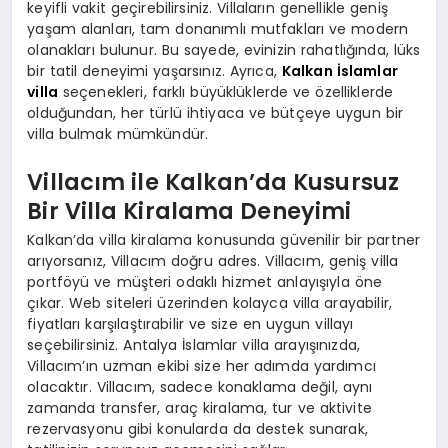
keyifli vakit geçirebilirsiniz. Villaların genellikle geniş
yaşam alanları, tam donanımlı mutfakları ve modern
olanakları bulunur. Bu sayede, evinizin rahatlığında, lüks
bir tatil deneyimi yaşarsınız. Ayrıca,
Kalkan İslamlar
villa
seçenekleri, farklı büyüklüklerde ve özelliklerde
olduğundan, her türlü ihtiyaca ve bütçeye uygun bir
villa bulmak mümkündür.
Villacım ile Kalkan’da Kusursuz
Bir Villa Kiralama Deneyimi
Kalkan’da villa kiralama konusunda güvenilir bir partner
arıyorsanız, Villacım doğru adres. Villacım, geniş villa
portföyü ve müşteri odaklı hizmet anlayışıyla öne
çıkar. Web siteleri üzerinden kolayca villa arayabilir,
fiyatları karşılaştırabilir ve size en uygun villayı
seçebilirsiniz. Antalya İslamlar villa arayışınızda,
Villacım’ın uzman ekibi size her adımda yardımcı
olacaktır. Villacım, sadece konaklama değil, aynı
zamanda transfer, araç kiralama, tur ve aktivite
rezervasyonu gibi konularda da destek sunarak,