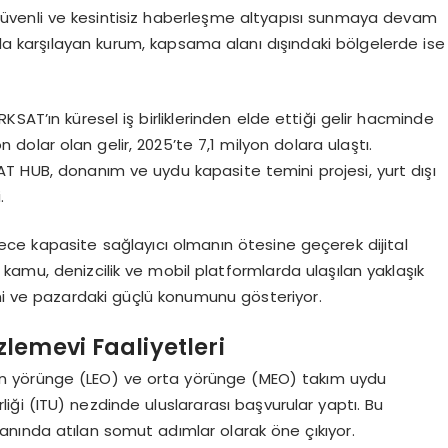
 güvenli ve kesintisiz haberleşme altyapısı sunmaya devam
osuyla karşılayan kurum, kapsama alanı dışındaki bölgelerde ise
SAT’ın küresel iş birliklerinden elde ettiği gelir hacminde
 dolar olan gelir, 2025’te 7,1 milyon dolara ulaştı.
T HUB, donanım ve uydu kapasite temini projesi, yurt dışı
.
ce kapasite sağlayıcı olmanın ötesine geçerek dijital
amu, denizcilik ve mobil platformlarda ulaşılan yaklaşık
ni ve pazardaki güçlü konumunu gösteriyor.
lemevi Faaliyetleri
kın yörünge (LEO) ve orta yörünge (MEO) takım uydu
liği (ITU) nezdinde uluslararası başvurular yaptı. Bu
nında atılan somut adımlar olarak öne çıkıyor.