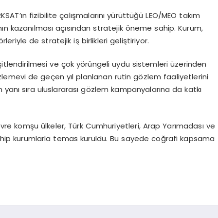
SAT’ın fizibilite çalışmalarını yürüttüğü LEO/MEO takım
ının kazanılması açısından stratejik öneme sahip. Kurum,
le de stratejik iş birlikleri geliştiriyor.
tlendirilmesi ve çok yörüngeli uydu sistemleri üzerinden
emevi de geçen yıl planlanan rutin gözlem faaliyetlerini
n yanı sıra uluslararası gözlem kampanyalarına da katkı
çevre komşu ülkeler, Türk Cumhuriyetleri, Arap Yarımadası ve
a sahip kurumlarla temas kuruldu. Bu sayede coğrafi kapsama