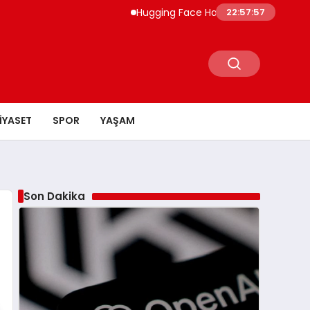
Hugging Face Hackleyen OpenAI Ajanı Dört
22:57:58
IYASET
SPOR
YAŞAM
Son Dakika