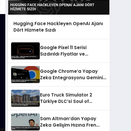
Hugging Face Hackleyen OpenAI Ajanı
Dört Hizmete Sızdı
Google Pixel 11 Serisi
Sızdırıldı Fiyatlar ve
Özellikler Ortaya Çıktı
Google Chrome’a Yapay
Zeka Entegrasyonu Gemini
Spark ile Başlıyor
Euro Truck Simulator 2
Türkiye DLC’si Soul of
Anatolia’dan Yeni Görseller
Sam Altman’dan Yapay
Zeka Gelişim Hızına Fren