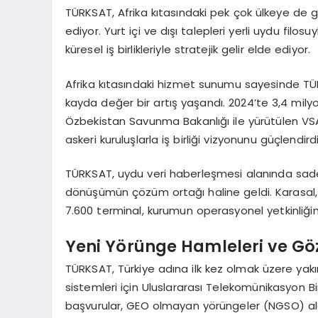
TÜRKSAT, Afrika kıtasındaki pek çok ülkeye de
ediyor. Yurt içi ve dışı talepleri yerli uydu fil
küresel iş birlikleriyle stratejik gelir elde ediyor.
Afrika kıtasındaki hizmet sunumu sayesinde TÜRK
kayda değer bir artış yaşandı. 2024’te 3,4 milyon
Özbekistan Savunma Bakanlığı ile yürütülen VSA
askeri kuruluşlarla iş birliği vizyonunu güçlendirdi
TÜRKSAT, uydu veri haberleşmesi alanında sade
dönüşümün çözüm ortağı haline geldi. Karasal, k
7.600 terminal, kurumun operasyonel yetkinliği
Yeni Yörünge Hamleleri ve Göz
TÜRKSAT, Türkiye adına ilk kez olmak üzere ya
sistemleri için Uluslararası Telekomünikasyon Bir
başvurular, GEO olmayan yörüngeler (NGSO) ala