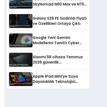
SkyNomad N90 Max ve N70
Max’i Tanıttı
Galaxy S26 FE Sızdırıldı Fiyatı
ve Özellikleri Ortaya Çıktı
Google Yeni Gemini
Modellerini Tanıttı Cyber
Sadece Güvenilir Ortaklara
Açılacak
Xiaomi 58 cihaza Temmuz
2026 güvenlik
güncellemesini dağıttı
Türkiye de listede
Apple iPad Mini’ye Suya
Dayanıklılık Teknolojisi
Getiriyor