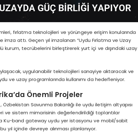
ri, fırlatma teknolojileri ve yörüngeye erişim konularında
kole imza attı. Geçen yıl imzalanan “Uydu Fırlatma ve Uzay
öklü kurum, tecrübelerini birleştirerek yurt içi ve dışındaki uzay
laşacak, uygulanabilir teknolojileri sanayiye aktaracak ve
n uydu ve uzay programlarında kullanımı da hedefleniyor.
ika’da Önemli Projeler
, Özbekistan Savunma Bakanlığı ile uydu iletişim altyapısı
i ve sistem mimarisinin değerlendirildiği toplantılar
la Ku-band gateway uydu yer istasyonu ve mobil/sabit
 bu yıl içinde devreye alınması planlanıyor.