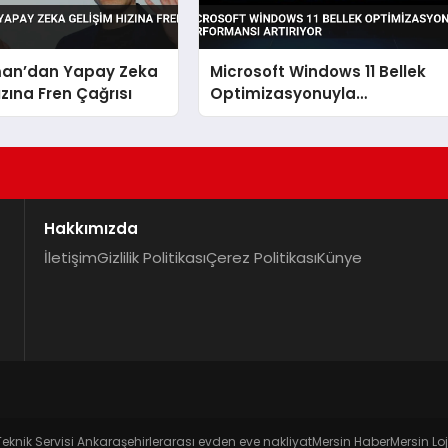
an’dan Yapay Zeka
Microsoft Windows 11 Bellek
ızına Fren Çağrısı
Optimizasyonuyla
Performansı Artırıyor
Hakkımızda
İletişim
Gizlilik Politikası
Çerez Politikası
Künye
Teknik Servisi Ankara
şehirlerarası evden eve nakliyat
Mersin Haber
Mersin Loj