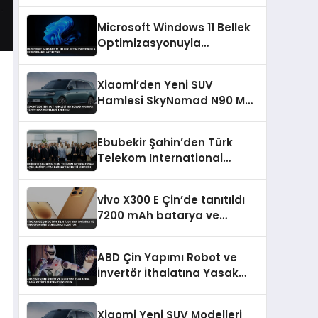
Çağrısı
Microsoft Windows 11 Bellek
Optimizasyonuyla
Performansı Artırıyor
Xiaomi’den Yeni SUV
Hamlesi SkyNomad N90 Max
ve N70 Max Modelleri
Tanıtıldı
Ebubekir Şahin’den Türk
Telekom International
Açıklaması Dijital Bağlantı
Merkezi Vurgusu
vivo X300 E Çin’de tanıtıldı
7200 mAh batarya ve
Snapdragon 8 Gen 5 dikkat
çekiyor
ABD Çin Yapımı Robot ve
İnvertör İthalatına Yasak
Getirdi Çin’den Tepki Geldi
Xiaomi Yeni SUV Modelleri