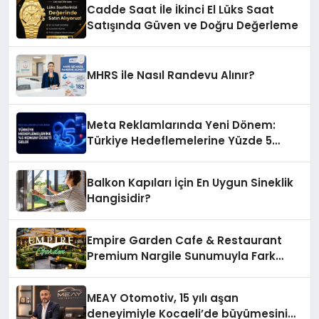
Cadde Saat İle İkinci El Lüks Saat
Satışında Güven ve Doğru Değerleme
MHRS ile Nasıl Randevu Alınır?
Meta Reklamlarında Yeni Dönem:
Türkiye Hedeflemelerine Yüzde 5
Konum Ücreti Geldi
Balkon Kapıları İçin En Uygun Sineklik
Hangisidir?
Empire Garden Cafe & Restaurant
Premium Nargile Sunumuyla Fark
Yaratıyor
MEAY Otomotiv, 15 yılı aşan
deneyimiyle Kocaeli’de büyümesini