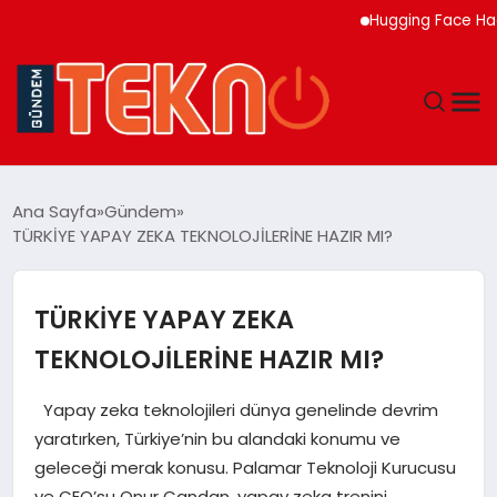
Hugging Face Hackleye
TEKNOLOJI
Ana Sayfa
Gündem
TÜRKİYE YAPAY ZEKA TEKNOLOJİLERİNE HAZIR MI?
GÜNDEM
DÜNYA
TÜRKİYE YAPAY ZEKA
TEKNOLOJİLERİNE HAZIR MI?
EĞITIM
Yapay zeka teknolojileri dünya genelinde devrim
EKONOMI
yaratırken, Türkiye’nin bu alandaki konumu ve
geleceği merak konusu. Palamar Teknoloji Kurucusu
MAGAZIN
ve CEO’su Onur Candan, yapay zeka trenini