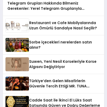
Telegram Grupları Hakkında Bilmeniz
Gerekenler: Yerel Telegram Gruplarıyla
Şehrinizdeki Topluluklara Ulaşın
Restaurant ve Cafe Mobilyalarında
Uzun Ömürlü Sandalye Nasıl Seçilir?
Sorbe içecekleri nerelerden satın
alınır?
Suwen, Yeni Nesil Korseleriyle Korse
Algısını Değiştiriyor
Türkiye’den Gelen Misafirlerin
Güvenle Tercih Ettiği MR. TUNA
Restaurant Uluslararası Başarısıyla
Dikkat Çekiyor
Cadde Saat İle İkinci El Lüks Saat
Satışında Güven ve Doğru Değerleme