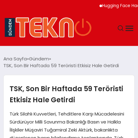
Hugging Face Hackleye
TEKNOLOJI
Ana Sayfa
Gündem
TSK, Son Bir Haftada 59 Teröristi Etkisiz Hale Getirdi
GÜNDEM
DÜNYA
TSK, Son Bir Haftada 59 Teröristi
Etkisiz Hale Getirdi
EĞITIM
Türk Silahlı Kuvvetleri, Tehditlere Karşı Mücadelesini
EKONOMI
Sürdürüyor Milli Savunma Bakanlığı Basın ve Halkla
İlişkiler Müşaviri Tuğamiral Zeki Aktürk, bakanlıkta
MAGAZIN
düzenlenen basın bilgilendirme toplantısında, Türk