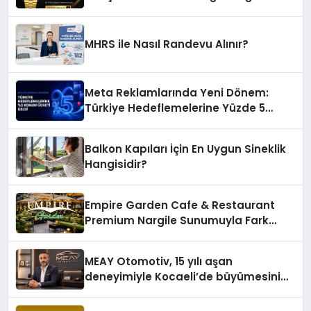
MHRS ile Nasıl Randevu Alınır?
Meta Reklamlarında Yeni Dönem:
Türkiye Hedeflemelerine Yüzde 5
Konum Ücreti Geldi
Balkon Kapıları İçin En Uygun Sineklik
Hangisidir?
Empire Garden Cafe & Restaurant
Premium Nargile Sunumuyla Fark
Yaratıyor
MEAY Otomotiv, 15 yılı aşan
deneyimiyle Kocaeli’de büyümesini
sürdürüyor