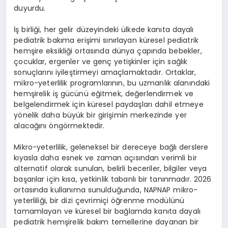
duyurdu.
İş
birli
ğ
i, her gelir d
ü
zeyindeki
ü
lkede kan
ı
ta dayal
ı
pediatrik bak
ı
ma eri
ş
imi s
ı
n
ı
rlayan k
ü
resel pediatrik
hem
ş
ire eksikli
ğ
i ortas
ı
nda d
ü
nya
ç
ap
ı
nda bebekler,
ç
ocuklar, ergenler ve gen
ç
yeti
ş
kinler i
ç
in sa
ğ
l
ı
k
sonu
ç
lar
ı
n
ı
iyile
ş
tirmeyi ama
ç
lamaktad
ı
r. Ortaklar,
mikro-yeterlilik programlar
ı
n
ı
n, bu uzmanl
ı
k alan
ı
ndaki
hem
ş
irelik i
ş
g
ü
c
ü
n
ü
e
ğ
itmek, de
ğ
erlendirmek ve
belgelendirmek i
ç
in k
ü
resel payda
ş
lar
ı
dahil etmeye
y
ö
nelik daha b
ü
y
ü
k bir giri
ş
imin merkezinde yer
alaca
ğı
n
ı ö
ng
ö
rmektedir.
Mikro-yeterlilik, geleneksel bir dereceye ba
ğ
l
ı
derslere
k
ı
yasla daha esnek ve zaman a
çı
s
ı
ndan verimli bir
alternatif olarak sunulan, belirli beceriler, bilgiler veya
ba
ş
ar
ı
lar i
ç
in k
ı
sa, yetkinlik tabanl
ı
bir tan
ı
nmad
ı
r. 2026
ortas
ı
nda kullan
ı
ma sunuldu
ğ
unda, NAPNAP mikro-
yeterlili
ğ
i, bir dizi
ç
evrimi
ç
i
öğ
renme mod
ü
l
ü
n
ü
tamamlayan ve k
ü
resel bir ba
ğ
lamda kan
ı
ta dayal
ı
pediatrik hem
ş
irelik bak
ı
m temellerine dayanan bir