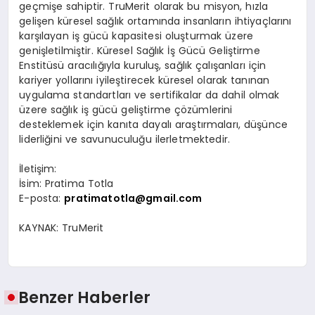
ge
ç
mi
ş
e sahiptir. TruMerit olarak bu misyon, h
ı
zla
geli
ş
en k
ü
resel sa
ğ
l
ı
k ortam
ı
nda insanlar
ı
n ihtiya
ç
lar
ı
n
ı
kar
şı
layan i
ş
g
ü
c
ü
kapasitesi olu
ş
turmak
ü
zere
geni
ş
letilmi
ş
tir. K
ü
resel Sa
ğ
l
ı
k
İş
G
ü
c
ü
Geli
ş
tirme
Enstit
ü
s
ü
arac
ı
l
ığı
yla kurulu
ş
, sa
ğ
l
ı
k
ç
al
ış
anlar
ı
i
ç
in
kariyer yollar
ı
n
ı
iyile
ş
tirecek k
ü
resel olarak tan
ı
nan
uygulama standartlar
ı
ve sertifikalar da dahil olmak
ü
zere sa
ğ
l
ı
k i
ş
g
ü
c
ü
geli
ş
tirme
çö
z
ü
mlerini
desteklemek i
ç
in kan
ı
ta dayal
ı
ara
ş
t
ı
rmalar
ı
, d
üşü
nce
liderli
ğ
ini ve savunuculu
ğ
u ilerletmektedir.
İ
leti
ş
im:
İ
sim: Pratima Totla
E-posta:
pratimatotla@gmail.com
KAYNAK:
TruMerit
Benzer Haberler