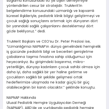
sa
ğ
lama konusundaki 50 y
ı
l
ı
a
ş
k
ı
n deneyimiyle
y
ö
nlendirilen cesur bir stratejidir. TruMerit’in
belgelendirme konusundaki uzmanl
ığı
ve kapsaml
ı
k
ü
resel ili
ş
kileriyle, pediatrik klinik bilgiyi geli
ş
tirmeyi ve
ç
ocuk sa
ğ
l
ığı
sonu
ç
lar
ı
n
ı
art
ı
rmak i
ç
in d
ü
nyan
ı
n d
ö
rt
bir yan
ı
ndaki sa
ğ
l
ı
k
ç
al
ış
anlar
ı
n
ı
desteklemeyi d
ö
rt
g
ö
zle bekliyoruz.” dedi.
TruMerit Ba
ş
kan
ı
ve CEO’su Dr. Peter Preziosi ise,
“Uzmanl
ığı
m
ı
z
ı
NAPNAP’
ı
n d
ü
nya genelindeki hem
ş
irelik
i
ş
g
ü
c
ü
nde pediatrik bilgi ve becerileri geni
ş
letme
ç
abalar
ı
na ta
şı
ma f
ı
rsat
ı
na sahip oldu
ğ
umuz i
ç
in
heyecanl
ı
y
ı
z. Bu giri
ş
imdeki ba
ş
ar
ı
m
ı
z, mikro-
yeterlili
ğ
in, d
ü
nyay
ı
kad
ı
nlar
ı
n
ç
ocuk sahibi olmas
ı
i
ç
in
daha iyi, daha sa
ğ
l
ı
kl
ı
bir yer haline getirme ve
ç
ocuklar
ı
n sa
ğ
l
ı
kl
ı
bir
ş
ekilde geli
ş
mesi ortak
hedeflerimize ula
ş
mada ne kadar g
üç
l
ü
bir g
üç
olabilece
ğ
inin bir kan
ı
t
ı
olacakt
ı
r.”
ş
eklinde konu
ş
tu.
NAPNAP Hakk
ı
nda
U
lusal Pediatrik Hem
ş
ire Uygulay
ı
c
ı
lar
ı
Derne
ğ
i
(NAPNAP), ABD’de ve yurtd
ışı
nda pediatrik hem
ş
ire