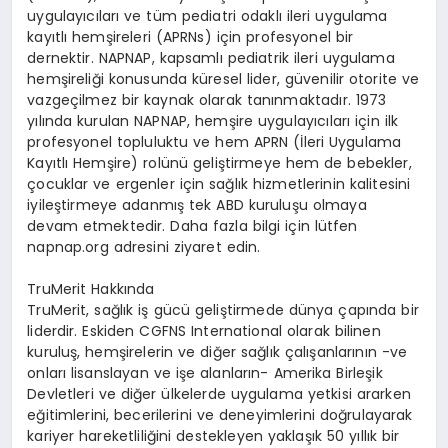
uygulay
ı
c
ı
lar
ı
ve t
ü
m pediatri odakl
ı
ileri uygulama
kay
ı
tl
ı
hem
ş
ireleri (APRNs) i
ç
in profesyonel bir
dernektir. NAPNAP, kapsaml
ı
pediatrik ileri uygulama
hem
ş
ireli
ğ
i konusunda k
ü
resel lider, g
ü
venilir otorite ve
vazge
ç
ilmez bir kaynak olarak tan
ı
nmaktad
ı
r. 1973
y
ı
l
ı
nda kurulan NAPNAP, hem
ş
ire uygulay
ı
c
ı
lar
ı
i
ç
in ilk
profesyonel topluluktu ve hem APRN (
İ
leri Uygulama
Kay
ı
tl
ı
Hem
ş
ire) rol
ü
n
ü
geli
ş
tirmeye hem de bebekler,
ç
ocuklar ve ergenler i
ç
in sa
ğ
l
ı
k hizmetlerinin kalitesini
iyile
ş
tirmeye adanm
ış
tek ABD kurulu
ş
u olmaya
devam etmektedir. Daha fazla bilgi i
ç
in l
ü
tfen
napnap.org
adresini ziyaret edin.
TruMerit Hakk
ı
nda
TruMerit, sa
ğ
l
ı
k i
ş
g
ü
c
ü
geli
ş
tirmede d
ü
nya
ç
ap
ı
nda bir
liderdir. Eskiden CGFNS International olarak bilinen
kurulu
ş
, hem
ş
irelerin ve di
ğ
er sa
ğ
l
ı
k
ç
al
ış
anlar
ı
n
ı
n -ve
onlar
ı
lisanslayan ve i
ş
e alanlar
ı
n- Amerika Birle
ş
ik
Devletleri ve di
ğ
er
ü
lkelerde uygulama yetkisi ararken
e
ğ
itimlerini, becerilerini ve deneyimlerini do
ğ
rulayarak
kariyer hareketlili
ğ
ini destekleyen yakla
şı
k 50 y
ı
ll
ı
k bir