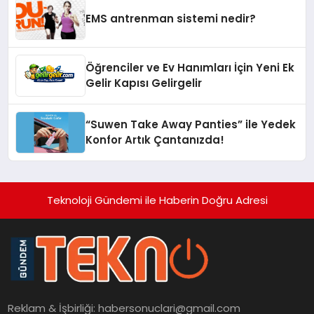
EMS antrenman sistemi nedir?
Öğrenciler ve Ev Hanımları İçin Yeni Ek
Gelir Kapısı Gelirgelir
“Suwen Take Away Panties” ile Yedek
Konfor Artık Çantanızda!
Teknoloji Gündemi ile Haberin Doğru Adresi
Reklam & İşbirliği:
habersonuclari@gmail.com