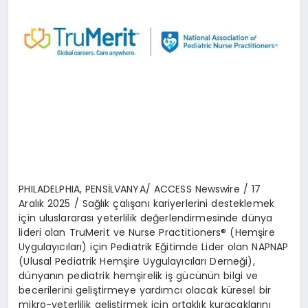
PHILADELPHIA, PENS
İ
LVANYA
/
ACCESS Newswire
/ 17
Aral
ı
k 2025 /
Sa
ğ
l
ı
k
ç
al
ış
an
ı
kariyerlerini desteklemek
i
ç
in uluslararas
ı
yeterlilik de
ğ
erlendirmesinde d
ü
nya
lideri olan TruMerit ve Nurse Practitioners
®
(Hem
ş
ire
Uygulay
ı
c
ı
l
ar
ı
) i
ç
in Pediatrik E
ğ
itimde Lider olan NAPNAP
(Ulusal Pediatrik Hem
ş
ire Uygulay
ı
c
ı
lar
ı
Derne
ğ
i),
d
ü
nyan
ı
n pediatrik hem
ş
irelik i
ş
g
ü
c
ü
n
ü
n bilgi ve
becerilerini geli
ş
tirmeye yard
ı
mc
ı
olacak k
ü
resel bir
mikro-yeterlilik geli
ş
tirmek i
ç
in ortakl
ı
k kuracaklar
ı
n
ı