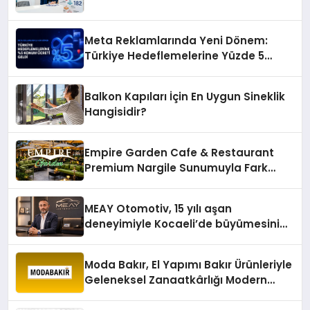
Meta Reklamlarında Yeni Dönem:
Türkiye Hedeflemelerine Yüzde 5
Konum Ücreti Geldi
Balkon Kapıları İçin En Uygun Sineklik
Hangisidir?
Empire Garden Cafe & Restaurant
Premium Nargile Sunumuyla Fark
Yaratıyor
MEAY Otomotiv, 15 yılı aşan
deneyimiyle Kocaeli’de büyümesini
sürdürüyor
Moda Bakır, El Yapımı Bakır Ürünleriyle
Geleneksel Zanaatkârlığı Modern
Yaşam Alanlarına Taşıyor