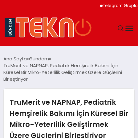
Telegram Grupları Hakk
TEKNOLOJI
Ana Sayfa
Gündem
TruMerit ve NAPNAP, Pediatrik Hemşirelik Bakımı İçin
GÜNDEM
Küresel Bir Mikro-Yeterlilik Geliştirmek Üzere Güçlerini
Birleştiriyor
DÜNYA
TruMerit ve NAPNAP, Pediatrik
EĞITIM
Hemşirelik Bakımı İçin Küresel Bir
EKONOMI
Mikro-Yeterlilik Geliştirmek
MAGAZIN
Üzere Güçlerini Birleştiriyor