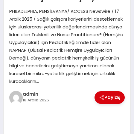
PHILADELPHIA, PENSİLVANYA/ ACCESS Newswire / 17
SAĞLIK
Aralık 2025 / Sağlık çalışanı kariyerlerini desteklemek
için uluslararası yeterlilik değerlendirmesinde dünya
SIYASET
lideri olan TruMerit ve Nurse Practitioners® (Hemşire
Uygulayıcıları) için Pediatrik Eğitimde Lider olan
SPOR
NAPNAP (Ulusal Pediatrik Hemşire Uygulayıcıları
Derneği), dünyanın pediatrik hemşirelik iş gücünün
YAŞAM
bilgi ve becerilerini geliştirmeye yardımcı olacak
küresel bir mikro-yeterlilik geliştirmek için ortaklık
kuracaklarını…
admin
Paylaş
18 Aralık 2025