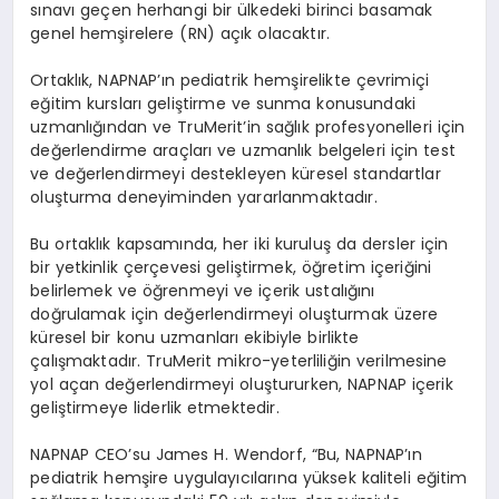
s
ı
nav
ı
ge
ç
en herhangi bir
ü
lkedeki birinci basamak
genel hem
ş
irelere (RN) a
çı
k olacakt
ı
r.
Ortakl
ı
k, NAPNAP’
ı
n pediatrik hem
ş
irelikte
ç
evrimi
ç
i
e
ğ
itim kurslar
ı
geli
ş
tirme ve sunma konusundaki
uzmanl
ığı
ndan ve TruMerit’in sa
ğ
l
ı
k profesyonelleri i
ç
in
de
ğ
erlendirme ara
ç
lar
ı
ve uzmanl
ı
k belgeleri i
ç
in test
ve de
ğ
erlendirmeyi destekleyen k
ü
resel standartlar
olu
ş
turma deneyiminden yararlanmaktad
ı
r.
Bu ortakl
ı
k kapsam
ı
nda, her iki kurulu
ş
da dersler i
ç
in
bir yetkinlik
ç
er
ç
evesi geli
ş
tirmek,
öğ
retim i
ç
eri
ğ
ini
belirlemek ve
öğ
renmeyi ve i
ç
erik ustal
ığı
n
ı
do
ğ
rulamak i
ç
in de
ğ
erlendirmeyi olu
ş
turmak
ü
zere
k
ü
resel bir konu uzmanlar
ı
ekibiyle birlikte
ç
al
ış
maktad
ı
r. TruMerit mikro-yeterlili
ğ
in verilmesine
yol a
ç
an de
ğ
erlendirmeyi olu
ş
tururken, NAPNAP i
ç
erik
geli
ş
tirmeye liderlik etmektedir.
NAPNAP CEO
’
su
James H. Wendorf, “Bu, NAPNAP’
ı
n
pediatrik hem
ş
ire uygulay
ı
c
ı
lar
ı
na y
ü
ksek kaliteli e
ğ
itim