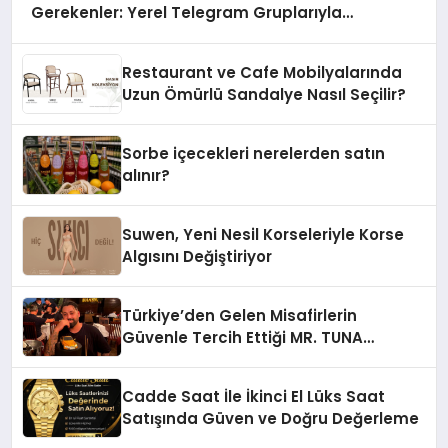
Gerekenler: Yerel Telegram Gruplarıyla
Şehrinizdeki Topluluklara Ulaşın
Restaurant ve Cafe Mobilyalarında
Uzun Ömürlü Sandalye Nasıl Seçilir?
Sorbe içecekleri nerelerden satın
alınır?
Suwen, Yeni Nesil Korseleriyle Korse
Algısını Değiştiriyor
Türkiye’den Gelen Misafirlerin
Güvenle Tercih Ettiği MR. TUNA
Restaurant Uluslararası Başarısıyla
Dikkat Çekiyor
Cadde Saat İle İkinci El Lüks Saat
Satışında Güven ve Doğru Değerleme