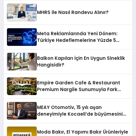
MHRS ile Nasıl Randevu Alınır?
Meta Reklamlarında Yeni Dönem:
Türkiye Hedeflemelerine Yüzde 5
Konum Ücreti Geldi
Balkon Kapıları İçin En Uygun Sineklik
Hangisidir?
Empire Garden Cafe & Restaurant
Premium Nargile Sunumuyla Fark
Yaratıyor
MEAY Otomotiv, 15 yılı aşan
deneyimiyle Kocaeli’de büyümesini
sürdürüyor
Moda Bakır, El Yapımı Bakır Ürünleriyle