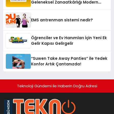
Geleneksel Zanaatkârlığı Modern
Yaşam Alanlarına Taşıyor
EMS antrenman sistemi nedir?
Öğrenciler ve Ev Hanımları İçin Yeni Ek
Gelir Kapısı Gelirgelir
“Suwen Take Away Panties” ile Yedek
Konfor Artık Çantanızda!
Teknoloji Gündemi ile Haberin Doğru Adresi