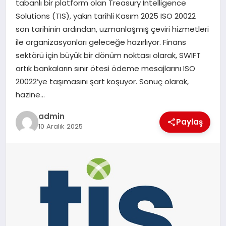
tabanlı bir platform olan Treasury Intelligence
Solutions (TIS), yakın tarihli Kasım 2025 ISO 20022
SAĞLIK
son tarihinin ardından, uzmanlaşmış çeviri hizmetleri
ile organizasyonları geleceğe hazırlıyor. Finans
SIYASET
sektörü için büyük bir dönüm noktası olarak, SWIFT
artık bankaların sınır ötesi ödeme mesajlarını ISO
SPOR
20022’ye taşımasını şart koşuyor. Sonuç olarak,
hazine…
YAŞAM
admin
Paylaş
10 Aralık 2025