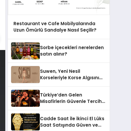
Restaurant ve Cafe Mobilyalarında
Uzun Ömürlü Sandalye Nasıl Seçilir?
Sorbe içecekleri nerelerden
satın alınır?
Suwen, Yeni Nesil
Korseleriyle Korse Algısını
Değiştiriyor
Türkiye’den Gelen
Misafirlerin Güvenle Tercih
Ettiği MR. TUNA Restaurant
Uluslararası Başarısıyla
Cadde Saat İle İkinci El Lüks
Dikkat Çekiyor
Saat Satışında Güven ve