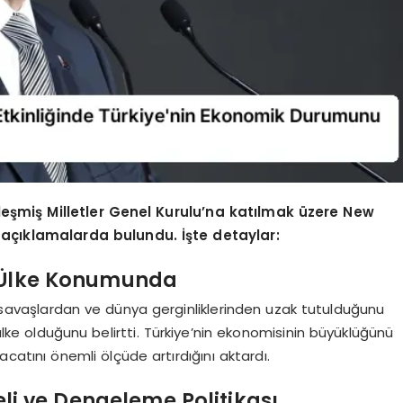
eşmiş Milletler Genel Kurulu’na katılmak üzere New
 açıklamalarda bulundu. İşte detaylar:
en Ülke Konumunda
n, savaşlardan ve dünya gerginliklerinden uzak tutulduğunu
 ülke olduğunu belirtti. Türkiye’nin ekonomisinin büyüklüğünü
racatını önemli ölçüde artırdığını aktardı.
i ve Dengeleme Politikası