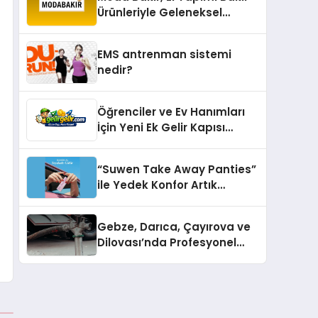
Ürünleriyle Geleneksel
Zanaatkârlığı Modern
Yaşam Alanlarına Taşıyor
EMS antrenman sistemi
nedir?
Öğrenciler ve Ev Hanımları
İçin Yeni Ek Gelir Kapısı
Gelirgelir
“Suwen Take Away Panties”
ile Yedek Konfor Artık
Çantanızda!
Gebze, Darıca, Çayırova ve
Dilovası’nda Profesyonel
Vidanjör Hizmetleri