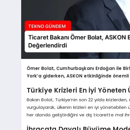
Ömer Bolat, Cumhurbaşkanı Erdoğan ile Birl
York’a giderken, ASKON etkinliğinde önemli
Türkiye Krizleri En İyi Yönet
Bakan Bolat, Türkiye’nin son 22 yılda krizlerde
vurgulayarak, ülkenin krizleri en iyi yönetebilen
her alanda geliştirdiğini ve dış ticarette mal ih
İhracata Dayalı Büyüme Model