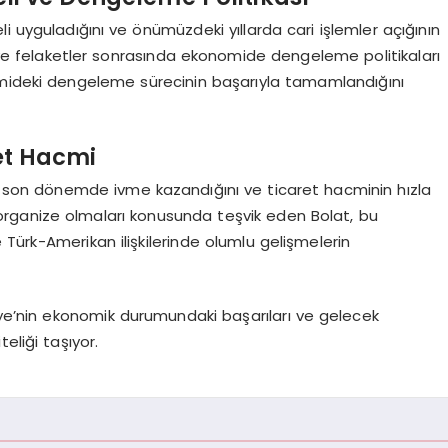
i uyguladığını ve önümüzdeki yıllarda cari işlemler açığının
aş ve felaketler sonrasında ekonomide dengeleme politikaları
konomideki dengeleme sürecinin başarıyla tamamlandığını
ret Hacmi
erin son dönemde ivme kazandığını ve ticaret hacminin hızla
ını organize olmaları konusunda teşvik eden Bolat, bu
Türk-Amerikan ilişkilerinde olumlu gelişmelerin
iye’nin ekonomik durumundaki başarıları ve gelecek
eliği taşıyor.