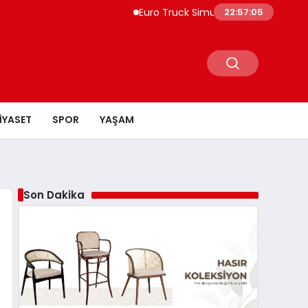
Euro Truck Simulator 2 Türkiye DLC’si Sou
22:57:06
IYASET
SPOR
YAŞAM
Son Dakika