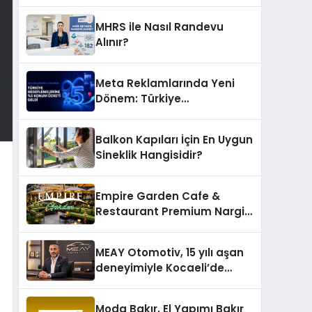
Doğru Değerleme
MHRS ile Nasıl Randevu
Alınır?
Meta Reklamlarında Yeni
Dönem: Türkiye
Hedeflemelerine Yüzde 5
Konum Ücreti Geldi
Balkon Kapıları İçin En Uygun
Sineklik Hangisidir?
Empire Garden Cafe &
Restaurant Premium Nargile
Sunumuyla Fark Yaratıyor
MEAY Otomotiv, 15 yılı aşan
deneyimiyle Kocaeli’de
büyümesini sürdürüyor
Moda Bakır, El Yapımı Bakır