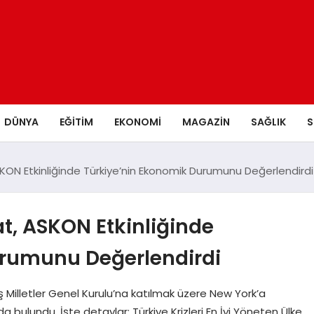
DÜNYA
EĞITIM
EKONOMI
MAGAZIN
SAĞLIK
S
KON Etkinliğinde Türkiye’nin Ekonomik Durumunu Değerlendirdi
t, ASKON Etkinliğinde
urumunu Değerlendirdi
 Milletler Genel Kurulu’na katılmak üzere New York’a
 bulundu. İşte detaylar: Türkiye Krizleri En İyi Yöneten Ülke