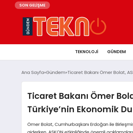
SON GELİŞME
TEKNOLOJI
GÜNDEM
Ana Sayfa
Gündem
Ticaret Bakanı Ömer Bolat, AS
Ticaret Bakanı Ömer Bola
Türkiye’nin Ekonomik D
Ömer Bolat, Cumhurbaşkanı Erdoğan ile Birleşmiş
giderken, ASKON etkinliğinde önemli açıklamalarda