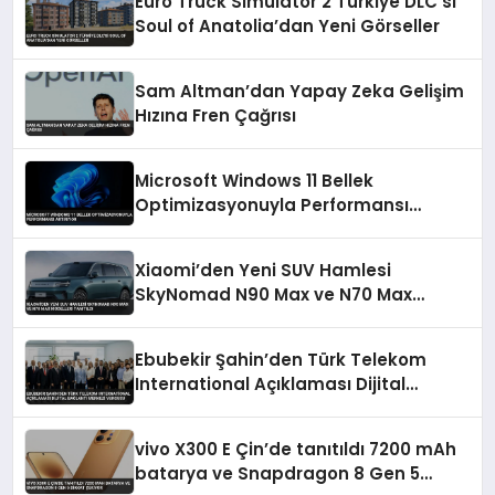
Euro Truck Simulator 2 Türkiye DLC’si
Soul of Anatolia’dan Yeni Görseller
Sam Altman’dan Yapay Zeka Gelişim
Hızına Fren Çağrısı
Microsoft Windows 11 Bellek
Optimizasyonuyla Performansı
Artırıyor
Xiaomi’den Yeni SUV Hamlesi
SkyNomad N90 Max ve N70 Max
Modelleri Tanıtıldı
Ebubekir Şahin’den Türk Telekom
International Açıklaması Dijital
Bağlantı Merkezi Vurgusu
vivo X300 E Çin’de tanıtıldı 7200 mAh
batarya ve Snapdragon 8 Gen 5