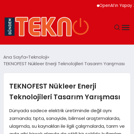
OpenAI’ın Yapay Zeka C
TEKNOLOJI
Ana Sayfa
Teknoloji
TEKNOFEST Nükleer Enerji Teknolojileri Tasarım Yarışması
GÜNDEM
DÜNYA
TEKNOFEST Nükleer Enerji
Teknolojileri Tasarım Yarışması
EĞITIM
Dünyada sadece elektrik üretiminde değil aynı
EKONOMI
zamanda; tıpta, sanayide, bilimsel araştırmalarda,
ulaşımda, su kaynakları ile ilgili çalışmalarda, tarım ve
MAGAZIN
gıda gibi birçok alanda da etkili bir şekilde kullanılan