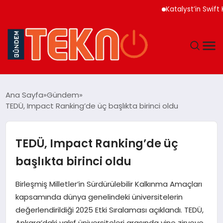
Katalyst’in Swift Kurt
TEKNOLOJI
Ana Sayfa
Gündem
TEDÜ, Impact Ranking’de üç başlıkta birinci oldu
GÜNDEM
DÜNYA
TEDÜ, Impact Ranking’de üç
başlıkta birinci oldu
EĞITIM
Birleşmiş Milletler’in Sürdürülebilir Kalkınma Amaçları
EKONOMI
kapsamında dünya genelindeki üniversitelerin
değerlendirildiği 2025 Etki Sıralaması açıklandı. TEDÜ,
MAGAZIN
Ankara’daki vakıf üniversiteleri arasında yine zirveye