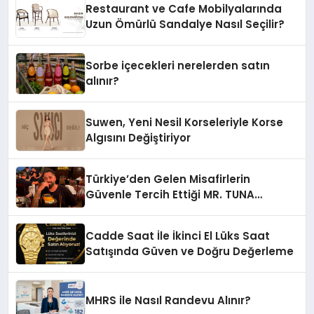
Restaurant ve Cafe Mobilyalarında
Uzun Ömürlü Sandalye Nasıl Seçilir?
Sorbe içecekleri nerelerden satın
alınır?
Suwen, Yeni Nesil Korseleriyle Korse
Algısını Değiştiriyor
Türkiye’den Gelen Misafirlerin
Güvenle Tercih Ettiği MR. TUNA
Restaurant Uluslararası Başarısıyla
Dikkat Çekiyor
Cadde Saat İle İkinci El Lüks Saat
Satışında Güven ve Doğru Değerleme
MHRS ile Nasıl Randevu Alınır?