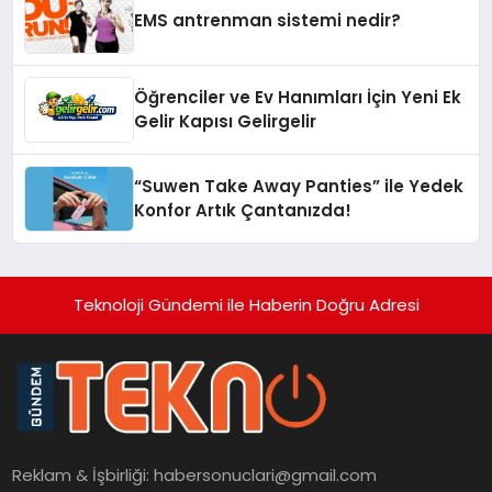
EMS antrenman sistemi nedir?
Öğrenciler ve Ev Hanımları İçin Yeni Ek
Gelir Kapısı Gelirgelir
“Suwen Take Away Panties” ile Yedek
Konfor Artık Çantanızda!
Teknoloji Gündemi ile Haberin Doğru Adresi
Reklam & İşbirliği:
habersonuclari@gmail.com