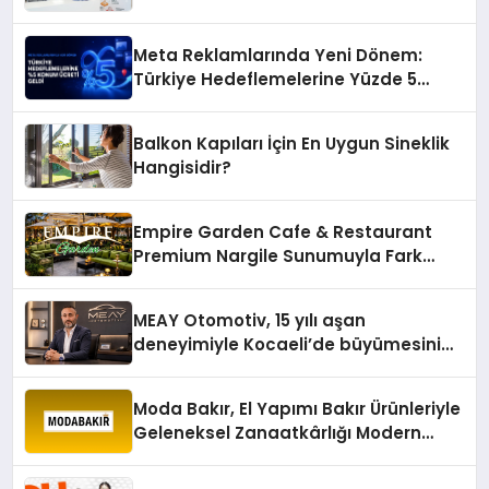
Meta Reklamlarında Yeni Dönem:
Türkiye Hedeflemelerine Yüzde 5
Konum Ücreti Geldi
Balkon Kapıları İçin En Uygun Sineklik
Hangisidir?
Empire Garden Cafe & Restaurant
Premium Nargile Sunumuyla Fark
Yaratıyor
MEAY Otomotiv, 15 yılı aşan
deneyimiyle Kocaeli’de büyümesini
sürdürüyor
Moda Bakır, El Yapımı Bakır Ürünleriyle
Geleneksel Zanaatkârlığı Modern
Yaşam Alanlarına Taşıyor