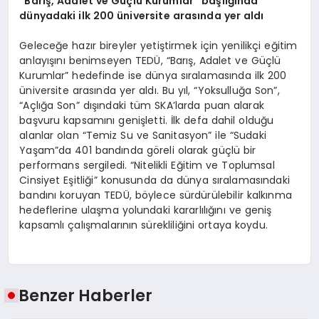
“Barış, Adalet ve Güçlü Kurumlar” başlığında
dünyadaki ilk 200 üniversite arasında yer aldı
Geleceğe hazır bireyler yetiştirmek için yenilikçi eğitim
anlayışını benimseyen TEDÜ, “Barış, Adalet ve Güçlü
Kurumlar” hedefinde ise dünya sıralamasında ilk 200
üniversite arasında yer aldı. Bu yıl, “Yoksulluğa Son”,
“Açlığa Son” dışındaki tüm SKA’larda puan alarak
başvuru kapsamını genişletti. İlk defa dahil olduğu
alanlar olan “Temiz Su ve Sanitasyon” ile “Sudaki
Yaşam”da 401 bandında göreli olarak güçlü bir
performans sergiledi. “Nitelikli Eğitim ve Toplumsal
Cinsiyet Eşitliği” konusunda da dünya sıralamasındaki
bandını koruyan TEDÜ, böylece sürdürülebilir kalkınma
hedeflerine ulaşma yolundaki kararlılığını ve geniş
kapsamlı çalışmalarının sürekliliğini ortaya koydu.
Benzer Haberler