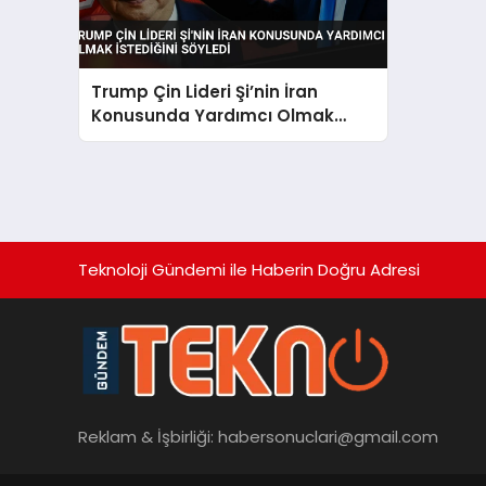
Trump Çin Lideri Şi’nin İran
Konusunda Yardımcı Olmak
İstediğini Söyledi
Teknoloji Gündemi ile Haberin Doğru Adresi
Reklam & İşbirliği:
habersonuclari@gmail.com