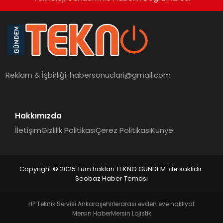
Reklam & İşbirliği:
habersonuclari@gmail.com
Hakkımızda
İletişim
Gizlilik Politikası
Çerez Politikası
Künye
Copyright © 2025 Tüm hakları TEKNO GÜNDEM 'de saklıdır.
Seobaz Haber Teması
HP Teknik Servisi Ankara
şehirlerarası evden eve nakliyat
Mersin Haber
Mersin Lojistik