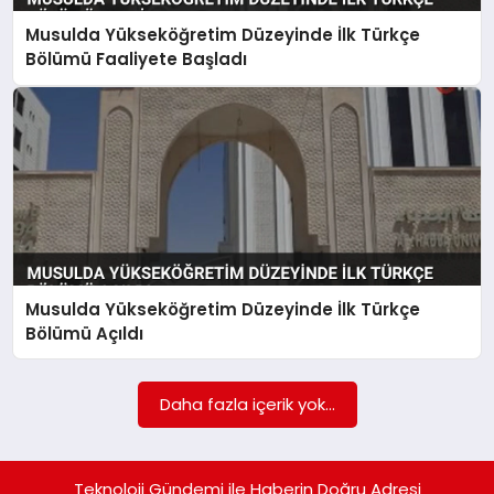
Musulda Yükseköğretim Düzeyinde İlk Türkçe
SAĞLIK
Bölümü Faaliyete Başladı
SIYASET
SPOR
YAŞAM
Musulda Yükseköğretim Düzeyinde İlk Türkçe
Bölümü Açıldı
Daha fazla içerik yok...
Teknoloji Gündemi ile Haberin Doğru Adresi