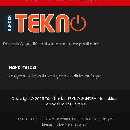
Reklam & İşbirliği:
habersonuclari@gmail.com
Hakkımızda
İletişim
Gizlilik Politikası
Çerez Politikası
Künye
Copyright © 2025 Tüm hakları TEKNO GÜNDEM 'de saklıdır.
Seobaz Haber Teması
HP Teknik Servisi Ankara
şehirlerarası evden eve nakliyat
Mersin Haber
Mersin Lojistik