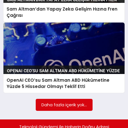
Sam Altman’dan Yapay Zeka Gelişim Hızına Fren
SAĞLIK
Çağrısı
SIYASET
SPOR
YAŞAM
OpenAI CEO’su Sam Altman ABD Hükümetine
Yüzde 5 Hissedar Olmayı Teklif Etti
Daha fazla içerik yok...
Teknoloji Gündemi ile Haberin Doğru Adresi