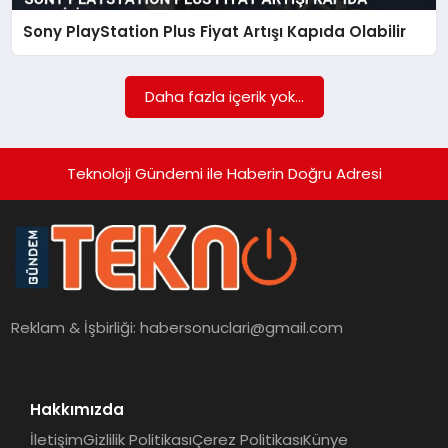
Sony PlayStation Plus Fiyat Artışı Kapıda Olabilir
SAĞLIK
SIYASET
Daha fazla içerik yok...
SPOR
Teknoloji Gündemi ile Haberin Doğru Adresi
YAŞAM
Reklam & İşbirliği:
habersonuclari@gmail.com
Hakkımızda
İletişim
Gizlilik Politikası
Çerez Politikası
Künye