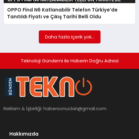
OPPO Find N6 Katlanabilir Telefon Türkiye’de
SAĞLIK
Tanıtıldı Fiyatı ve Çıkış Tarihi Belli Oldu
SIYASET
Daha fazla içerik yok...
SPOR
YAŞAM
Teknoloji Gündemi ile Haberin Doğru Adresi
Reklam & İşbirliği:
habersonuclari@gmail.com
Hakkımızda