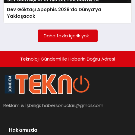
Dev Göktaşı Apophis 2029’da Dünya’ya
SAĞLIK
Yaklaşacak
SIYASET
Daha fazla içerik yok...
SPOR
YAŞAM
Teknoloji Gündemi ile Haberin Doğru Adresi
Reklam & İşbirliği:
habersonuclari@gmail.com
Hakkımızda