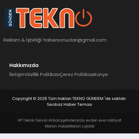
Reklam & İşbirliği:
habersonuclari@gmail.com
Hakkımızda
İletişim
Gizlilik Politikası
Çerez Politikası
Künye
Copyright © 2025 Tüm hakları TEKNO GÜNDEM 'de saklıdır.
Seobaz Haber Teması
HP Teknik Servisi Ankara
şehirlerarası evden eve nakliyat
Mersin Haber
Mersin Lojistik