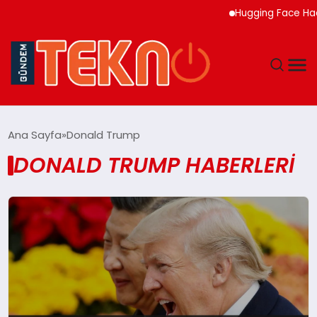
Hugging Face Hack
TEKNOLOJI
Ana Sayfa
Donald Trump
DONALD TRUMP HABERLERI
GÜNDEM
DÜNYA
EĞITIM
EKONOMI
MAGAZIN