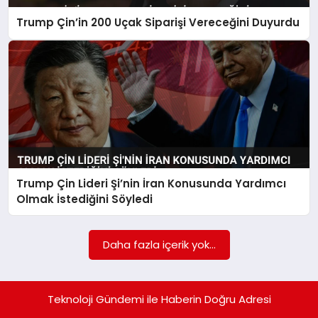
Trump Çin’in 200 Uçak Siparişi Vereceğini Duyurdu
SAĞLIK
SIYASET
SPOR
YAŞAM
Trump Çin Lideri Şi’nin İran Konusunda Yardımcı
Olmak İstediğini Söyledi
Daha fazla içerik yok...
Teknoloji Gündemi ile Haberin Doğru Adresi