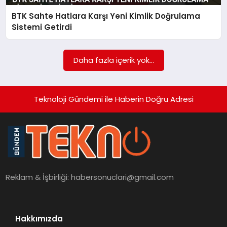
BTK Sahte Hatlara Karşı Yeni Kimlik Doğrulama
SAĞLIK
Sistemi Getirdi
SIYASET
Daha fazla içerik yok...
SPOR
YAŞAM
Teknoloji Gündemi ile Haberin Doğru Adresi
Reklam & İşbirliği:
habersonuclari@gmail.com
Hakkımızda