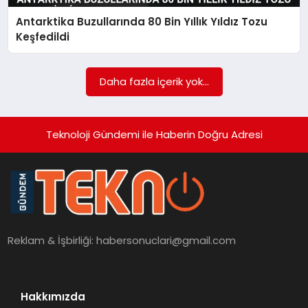
Antarktika Buzullarında 80 Bin Yıllık Yıldız Tozu
SAĞLIK
Keşfedildi
SIYASET
Daha fazla içerik yok...
SPOR
YAŞAM
Teknoloji Gündemi ile Haberin Doğru Adresi
Reklam & İşbirliği:
habersonuclari@gmail.com
Hakkımızda