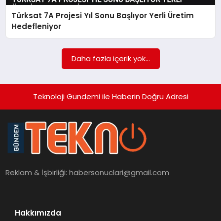
Türksat 7A Projesi Yıl Sonu Başlıyor Yerli Üretim
SAĞLIK
Hedefleniyor
SIYASET
Daha fazla içerik yok...
SPOR
YAŞAM
Teknoloji Gündemi ile Haberin Doğru Adresi
Reklam & İşbirliği:
habersonuclari@gmail.com
Hakkımızda