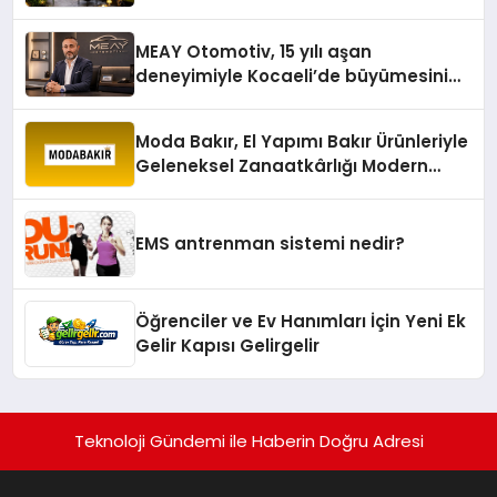
Yaratıyor
MEAY Otomotiv, 15 yılı aşan
deneyimiyle Kocaeli’de büyümesini
sürdürüyor
Moda Bakır, El Yapımı Bakır Ürünleriyle
Geleneksel Zanaatkârlığı Modern
Yaşam Alanlarına Taşıyor
EMS antrenman sistemi nedir?
Öğrenciler ve Ev Hanımları İçin Yeni Ek
Gelir Kapısı Gelirgelir
Teknoloji Gündemi ile Haberin Doğru Adresi