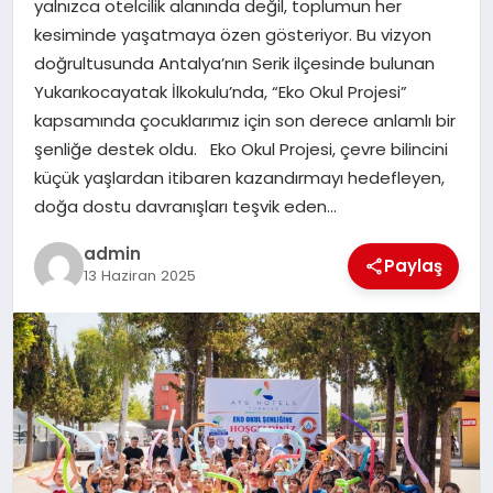
yalnızca otelcilik alanında değil, toplumun her
kesiminde yaşatmaya özen gösteriyor. Bu vizyon
SAĞLIK
doğrultusunda Antalya’nın Serik ilçesinde bulunan
Yukarıkocayatak İlkokulu’nda, “Eko Okul Projesi”
SIYASET
kapsamında çocuklarımız için son derece anlamlı bir
şenliğe destek oldu. Eko Okul Projesi, çevre bilincini
SPOR
küçük yaşlardan itibaren kazandırmayı hedefleyen,
doğa dostu davranışları teşvik eden…
YAŞAM
admin
Paylaş
13 Haziran 2025