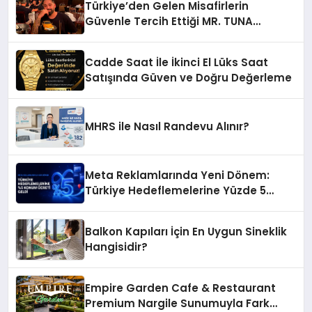
Türkiye’den Gelen Misafirlerin
Güvenle Tercih Ettiği MR. TUNA
Restaurant Uluslararası Başarısıyla
Dikkat Çekiyor
Cadde Saat İle İkinci El Lüks Saat
Satışında Güven ve Doğru Değerleme
MHRS ile Nasıl Randevu Alınır?
Meta Reklamlarında Yeni Dönem:
Türkiye Hedeflemelerine Yüzde 5
Konum Ücreti Geldi
Balkon Kapıları İçin En Uygun Sineklik
Hangisidir?
Empire Garden Cafe & Restaurant
Premium Nargile Sunumuyla Fark