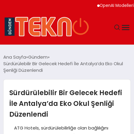
OpenAI Modelleri Siber
TEKNOLOJI
Ana Sayfa
Gündem
Sürdürülebilir Bir Gelecek Hedefi İle Antalya’da Eko Okul
GÜNDEM
Şenliği Düzenlendi
DÜNYA
Sürdürülebilir Bir Gelecek Hedefi
EĞITIM
İle Antalya’da Eko Okul Şenliği
Düzenlendi
EKONOMI
ATG Hotels, sürdürülebilirliğe olan bağlılığını
MAGAZIN