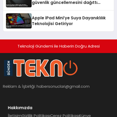
güvenlik güncellemesini dağıttı
Türkiye de listede
Apple iPad Mini’ye Suya Dayanıklılık
Teknolojisi Getiriyor
Teknoloji Gündemi ile Haberin Doğru Adresi
Reklam & İşbirliği:
habersonuclari@gmail.com
Hakkımızda
İletişim
Gizlilik Politikası
Çerez Politikası
Künye