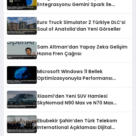
Entegrasyonu Gemini Spark ile
Başlıyor
Euro Truck Simulator 2 Türkiye DLC’si
Soul of Anatolia’dan Yeni Görseller
Sam Altman’dan Yapay Zeka Gelişim
Hızına Fren Çağrısı
Microsoft Windows 11 Bellek
Optimizasyonuyla Performansı
Artırıyor
Xiaomi’den Yeni SUV Hamlesi
SkyNomad N90 Max ve N70 Max
Modelleri Tanıtıldı
Ebubekir Şahin’den Türk Telekom
International Açıklaması Dijital
Bağlantı Merkezi Vurgusu