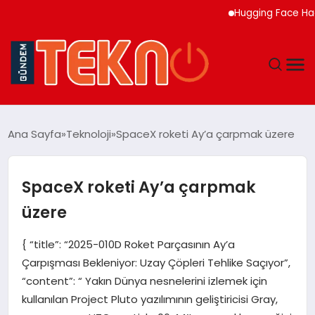
Hugging Face Hackley
TEKNOLOJI
Ana Sayfa
Teknoloji
SpaceX roketi Ay’a çarpmak üzere
GÜNDEM
SpaceX roketi Ay’a çarpmak
DÜNYA
üzere
EĞITIM
{ “title”: “2025-010D Roket Parçasının Ay’a
Çarpışması Bekleniyor: Uzay Çöpleri Tehlike Saçıyor”,
EKONOMI
“content”: “ Yakın Dünya nesnelerini izlemek için
kullanılan Project Pluto yazılımının geliştiricisi Gray,
MAGAZIN