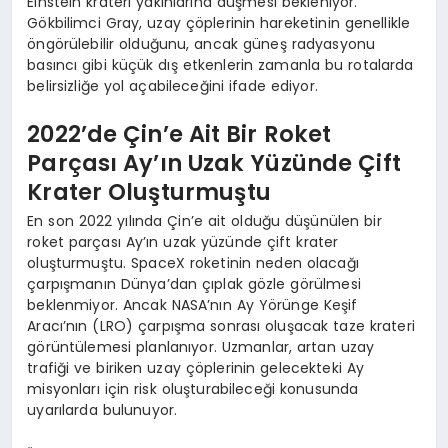
Einstein krateri yakınlarına düşmesi bekleniyor.
Gökbilimci Gray, uzay çöplerinin hareketinin genellikle
öngörülebilir olduğunu, ancak güneş radyasyonu
basıncı gibi küçük dış etkenlerin zamanla bu rotalarda
belirsizliğe yol açabileceğini ifade ediyor.
2022’de Çin’e Ait Bir Roket
Parçası Ay’ın Uzak Yüzünde Çift
Krater Oluşturmuştu
En son 2022 yılında Çin’e ait olduğu düşünülen bir
roket parçası Ay’ın uzak yüzünde çift krater
oluşturmuştu. SpaceX roketinin neden olacağı
çarpışmanın Dünya’dan çıplak gözle görülmesi
beklenmiyor. Ancak NASA’nın Ay Yörünge Keşif
Aracı’nın (LRO) çarpışma sonrası oluşacak taze krateri
görüntülemesi planlanıyor. Uzmanlar, artan uzay
trafiği ve biriken uzay çöplerinin gelecekteki Ay
misyonları için risk oluşturabileceği konusunda
uyarılarda bulunuyor.