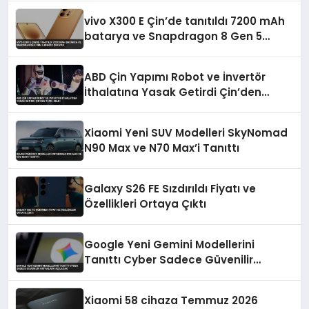
vivo X300 E Çin’de tanıtıldı 7200 mAh
batarya ve Snapdragon 8 Gen 5
dikkat çekiyor
ABD Çin Yapımı Robot ve İnvertör
İthalatına Yasak Getirdi Çin’den
Tepki Geldi
Xiaomi Yeni SUV Modelleri SkyNomad
N90 Max ve N70 Max’i Tanıttı
Galaxy S26 FE Sızdırıldı Fiyatı ve
Özellikleri Ortaya Çıktı
Google Yeni Gemini Modellerini
Tanıttı Cyber Sadece Güvenilir
Ortaklara Açılacak
Xiaomi 58 cihaza Temmuz 2026