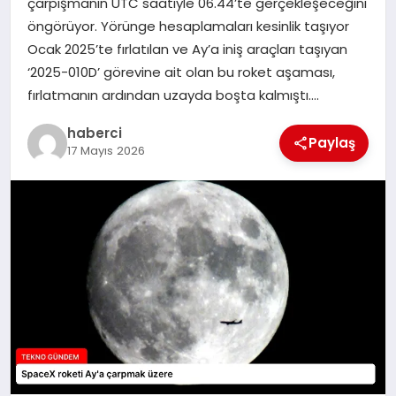
çarpışmanın UTC saatiyle 06.44’te gerçekleşeceğini
öngörüyor. Yörünge hesaplamaları kesinlik taşıyor
SAĞLIK
Ocak 2025’te fırlatılan ve Ay’a iniş araçları taşıyan
‘2025-010D’ görevine ait olan bu roket aşaması,
SIYASET
fırlatmanın ardından uzayda boşta kalmıştı….
SPOR
haberci
Paylaş
17 Mayıs 2026
YAŞAM