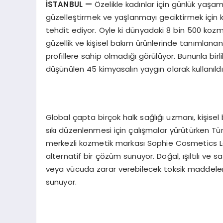
İSTANBUL
—
Özelikle kadınlar için günlük yaşam
güzelleştirmek ve yaşlanmayı geciktirmek için kul
tehdit ediyor. Öyle ki dünyadaki 8 bin 500 kozm
güzellik ve kişisel bakım ürünlerinde tanımlanan
profillere sahip olmadığı görülüyor. Bununla birl
düşünülen 45 kimyasalın yaygın olarak kullanıldı
Global çapta birçok halk sağlığı uzmanı, kişisel
sıkı düzenlenmesi için çalışmalar yürütürken Tü
merkezli kozmetik markası Sophie Cosmetics Lon
alternatif bir çözüm sunuyor. Doğal, ışıltılı ve sağ
veya vücuda zarar verebilecek toksik maddelerde
sunuyor.