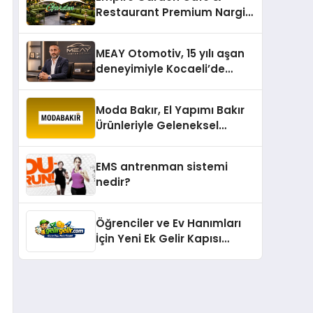
Restaurant Premium Nargile
Sunumuyla Fark Yaratıyor
MEAY Otomotiv, 15 yılı aşan
deneyimiyle Kocaeli’de
büyümesini sürdürüyor
Moda Bakır, El Yapımı Bakır
Ürünleriyle Geleneksel
Zanaatkârlığı Modern
Yaşam Alanlarına Taşıyor
EMS antrenman sistemi
nedir?
Öğrenciler ve Ev Hanımları
İçin Yeni Ek Gelir Kapısı
Gelirgelir