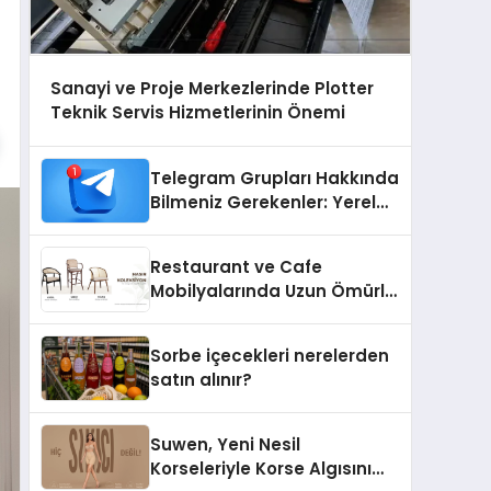
Sanayi ve Proje Merkezlerinde Plotter
Teknik Servis Hizmetlerinin Önemi
Telegram Grupları Hakkında
Bilmeniz Gerekenler: Yerel
Telegram Gruplarıyla
Şehrinizdeki Topluluklara
Restaurant ve Cafe
Ulaşın
Mobilyalarında Uzun Ömürlü
Sandalye Nasıl Seçilir?
Sorbe içecekleri nerelerden
satın alınır?
Suwen, Yeni Nesil
Korseleriyle Korse Algısını