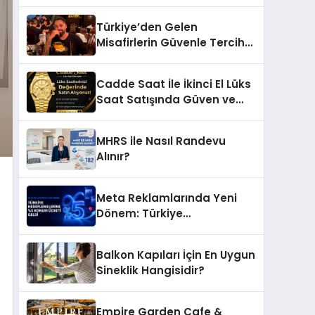
Değiştiriyor
Türkiye’den Gelen
Misafirlerin Güvenle Tercih
Ettiği MR. TUNA Restaurant
Uluslararası Başarısıyla
Cadde Saat İle İkinci El Lüks
Dikkat Çekiyor
Saat Satışında Güven ve
Doğru Değerleme
MHRS ile Nasıl Randevu
Alınır?
Meta Reklamlarında Yeni
Dönem: Türkiye
Hedeflemelerine Yüzde 5
Konum Ücreti Geldi
Balkon Kapıları İçin En Uygun
Sineklik Hangisidir?
Empire Garden Cafe &