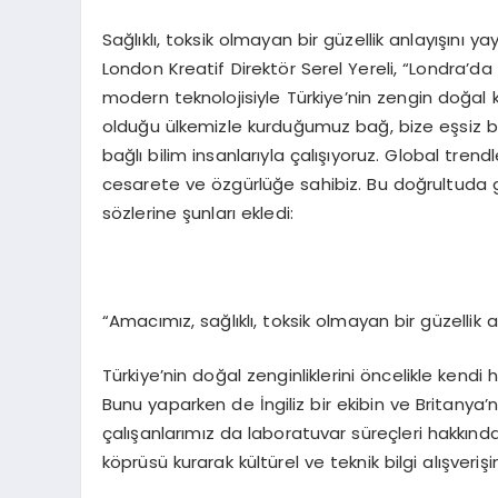
Sağlıklı, toksik olmayan bir güzellik anlayışını 
London Kreatif Direktör Serel Yereli, “Londra’d
modern teknolojisiyle Türkiye’nin zengin doğal ka
olduğu ülkemizle kurduğumuz bağ, bize eşsiz bir 
bağlı bilim insanlarıyla çalışıyoruz. Global tre
cesarete ve özgürlüğe sahibiz. Bu doğrultuda
sözlerine şunları ekledi:
“Amacımız, sağlıklı, toksik olmayan bir güzellik 
Türkiye’nin doğal zenginliklerini öncelikle kend
Bunu yaparken de İngiliz bir ekibin ve Britanya’
çalışanlarımız da laboratuvar süreçleri hakkında d
köprüsü kurarak kültürel ve teknik bilgi alışveriş