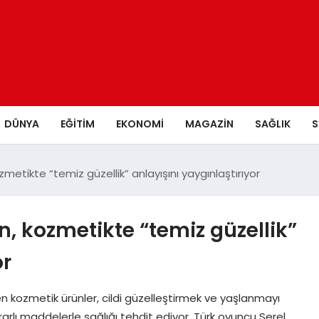
DÜNYA
EĞITIM
EKONOMI
MAGAZIN
SAĞLIK
S
tikte “temiz güzellik” anlayışını yaygınlaştırıyor
, kozmetikte “temiz güzellik”
or
 kozmetik ürünler, cildi güzelleştirmek ve yaşlanmayı
zararlı maddelerle sağlığı tehdit ediyor. Türk oyuncu Serel