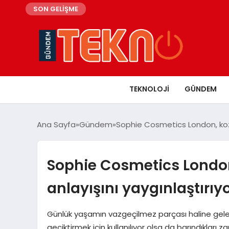
SON GELİŞME
TEKNOLOJI
GÜNDEM
Ana Sayfa
Gündem
Sophie Cosmetics London, kozme
Sophie Cosmetics London
anlayışını yaygınlaştırıy
Günlük yaşamın vazgeçilmez parçası haline gelen
geciktirmek için kullanılıyor olsa da barındıkları 