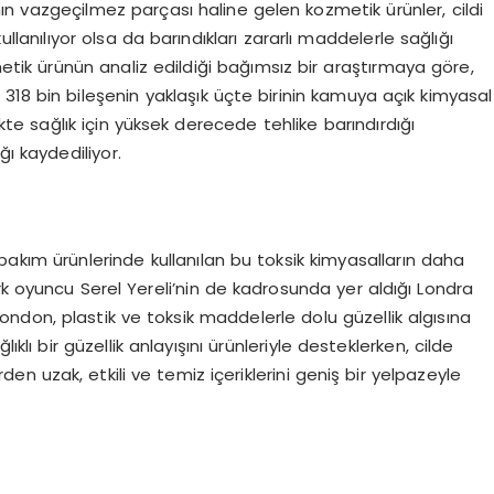
ın vazgeçilmez parçası haline gelen kozmetik ürünler, cildi
lanılıyor olsa da barındıkları zararlı maddelerle sağlığı
etik ürünün analiz edildiği bağımsız bir araştırmaya göre,
 318 bin bileşenin yaklaşık üçte birinin kamuya açık kimyasal
ikte sağlık için yüksek derecede tehlike barındırdığı
ğı kaydediliyor.
 bakım ürünlerinde kullanılan bu toksik kimyasalların daha
rk oyuncu Serel Yereli’nin de kadrosunda yer aldığı Londra
don, plastik ve toksik maddelerle dolu güzellik algısına
lıklı bir güzellik anlayışını ürünleriyle desteklerken, cilde
n uzak, etkili ve temiz içeriklerini geniş bir yelpazeyle