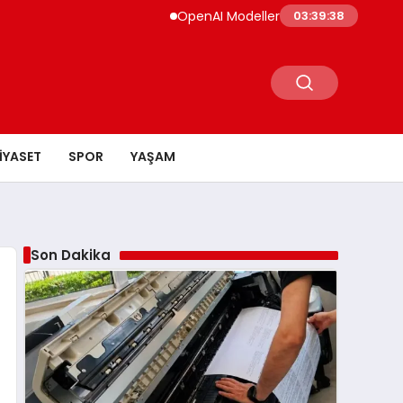
OpenAI Modelleri Siber Güvenlik Testlerinde 
03:39:39
IYASET
SPOR
YAŞAM
Son Dakika