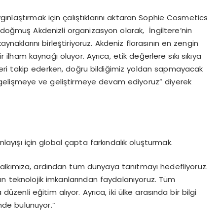
yaygınlaştırmak için çalıştıklarını aktaran Sophie Cosmetics
a doğmuş Akdenizli organizasyon olarak, İngiltere’nin
ynaklarını birleştiriyoruz. Akdeniz florasının en zengin
ilham kaynağı oluyor. Ayrıca, etik değerlere sıkı sıkıya
ndleri takip ederken, doğru bildiğimiz yoldan sapmayacak
 gelişmeye ve geliştirmeye devam ediyoruz” diyerek
anlayışı için global çapta farkındalık oluşturmak.
i halkımıza, ardından tüm dünyaya tanıtmayı hedefliyoruz.
nın teknolojik imkanlarından faydalanıyoruz. Tüm
üzenli eğitim alıyor. Ayrıca, iki ülke arasında bir bilgi
inde bulunuyor.”