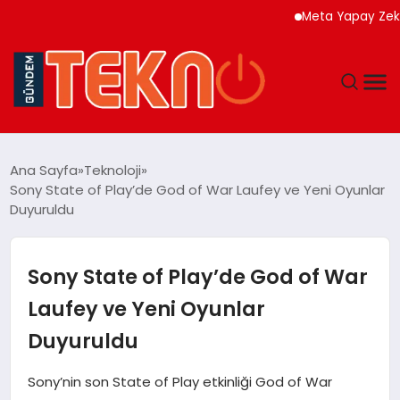
Meta Yapay Zeka Model
TEKNOLOJI
Ana Sayfa
Teknoloji
Sony State of Play’de God of War Laufey ve Yeni Oyunlar
GÜNDEM
Duyuruldu
DÜNYA
Sony State of Play’de God of War
EĞITIM
Laufey ve Yeni Oyunlar
Duyuruldu
EKONOMI
Sony’nin son State of Play etkinliği God of War
MAGAZIN