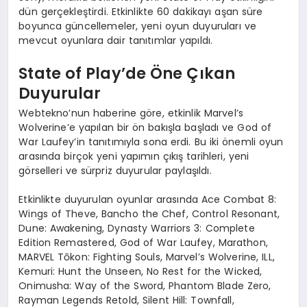
dün gerçekleştirdi. Etkinlikte 60 dakikayı aşan süre
boyunca güncellemeler, yeni oyun duyuruları ve
mevcut oyunlara dair tanıtımlar yapıldı.
State of Play’de Öne Çıkan
Duyurular
Webtekno’nun haberine göre, etkinlik Marvel’s
Wolverine’e yapılan bir ön bakışla başladı ve God of
War Laufey’in tanıtımıyla sona erdi. Bu iki önemli oyun
arasında birçok yeni yapımın çıkış tarihleri, yeni
görselleri ve sürpriz duyurular paylaşıldı.
Etkinlikte duyurulan oyunlar arasında Ace Combat 8:
Wings of Theve, Bancho the Chef, Control Resonant,
Dune: Awakening, Dynasty Warriors 3: Complete
Edition Remastered, God of War Laufey, Marathon,
MARVEL Tōkon: Fighting Souls, Marvel’s Wolverine, ILL,
Kemuri: Hunt the Unseen, No Rest for the Wicked,
Onimusha: Way of the Sword, Phantom Blade Zero,
Rayman Legends Retold, Silent Hill: Townfall,