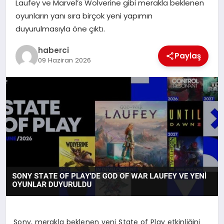
Laufey ve Marvel’s Wolverine gibi merakla beklenen
oyunların yanı sıra birçok yeni yapımın
SAĞLIK
duyurulmasıyla öne çıktı.
SIYASET
haberci
Paylaş
09 Haziran 2026
SPOR
YAŞAM
Sony, merakla beklenen yeni State of Play etkinliğini