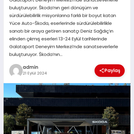
buluşturuyor. Škoda’nın geri dönüşüm ve
SAĞLIK
sürdürülebilirlik misyonlarına farklı bir boyut katan
Yüce Auto-Škoda, eserlerinde sürdürülebilirlikle
SIYASET
sanatı bir araya getiren sanatçı Deniz Sağdıç’ın
elinden çıkmış eserleri 13-24 Eylül tarihlerinde
SPOR
Galataport Deneyim Merkezi’nde sanatseverlerle
buluşturuyor. Škoda’nın…
YAŞAM
admin
Paylaş
21 Eylül 2024