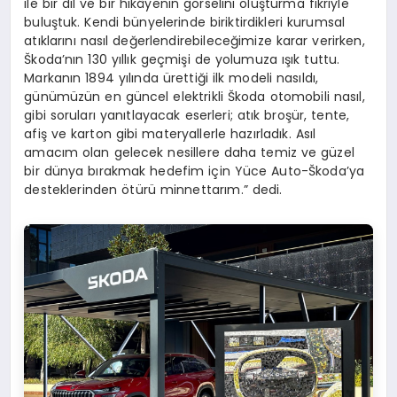
ile bir dil ve bir hikâyenin görselini oluşturma fikriyle
buluştuk. Kendi bünyelerinde biriktirdikleri kurumsal
atıklarını nasıl değerlendirebileceğimize karar verirken,
Škoda’nın 130 yıllık geçmişi de yolumuza ışık tuttu.
Markanın 1894 yılında ürettiği ilk modeli nasıldı,
günümüzün en güncel elektrikli Škoda otomobili nasıl,
gibi soruları yanıtlayacak eserleri; atık broşür, tente,
afiş ve karton gibi materyallerle hazırladık. Asıl
amacım olan gelecek nesillere daha temiz ve güzel
bir dünya bırakmak hedefim için Yüce Auto-Škoda’ya
desteklerinden ötürü minnettarım.” dedi.