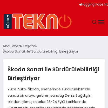
Hugging Face Hackleyen 
TEKNOLOJI
Ana Sayfa
Yaşam
Škoda Sanat ile Sürdürülebilirliği Birleştiriyor
GÜNDEM
DÜNYA
Škoda Sanat ile Sürdürülebilirliği
Birleştiriyor
EĞITIM
Yüce Auto-Škoda, eserlerinde sürdürülebilirlikle
EKONOMI
sanatı bir araya getiren sanatçı Deniz Sağdıç’ın
elinden çıkmış eserleri 13-24 Eylül tarihlerinde
MAGAZIN
Galataport Deneyim Merkezi’nde sanatseverlerle