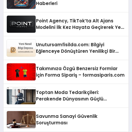
Haberleri
Point Agency, TikTok’ta Alt Ajans
Modelini İlk Kez Hayata Geçirerek Yeni
Bir Gelir Modeli Oluşturdu!
Unutursamfisilda.com: Bilgiyi
Eğlenceye Dönüştüren Yenilikçi Bir
Platform!
Takımınıza Özgü Benzersiz Formlar
İçin Forma Sipariş – formasiparis.com
Toptan Moda Tedarikçileri:
Perakende Dünyasının Güçlü
Ortakları
Savunma Sanayi Güvenlik
Soruşturması