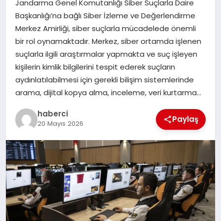
Jandarma Genel Komutanlığı Siber Suçlarla Daire
Başkanlığı’na bağlı Siber İzleme ve Değerlendirme
SAĞLIK
Merkez Amirliği, siber suçlarla mücadelede önemli
bir rol oynamaktadır. Merkez, siber ortamda işlenen
SIYASET
suçlarla ilgili araştırmalar yapmakta ve suç işleyen
kişilerin kimlik bilgilerini tespit ederek suçların
SPOR
aydınlatılabilmesi için gerekli bilişim sistemlerinde
arama, dijital kopya alma, inceleme, veri kurtarma…
YAŞAM
haberci
Paylaş
20 Mayıs 2026