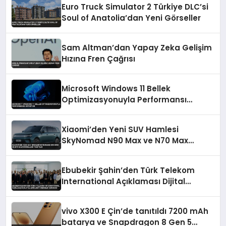
Euro Truck Simulator 2 Türkiye DLC’si
Soul of Anatolia’dan Yeni Görseller
Sam Altman’dan Yapay Zeka Gelişim
Hızına Fren Çağrısı
Microsoft Windows 11 Bellek
Optimizasyonuyla Performansı
Artırıyor
Xiaomi’den Yeni SUV Hamlesi
SkyNomad N90 Max ve N70 Max
Modelleri Tanıtıldı
Ebubekir Şahin’den Türk Telekom
International Açıklaması Dijital
Bağlantı Merkezi Vurgusu
vivo X300 E Çin’de tanıtıldı 7200 mAh
batarya ve Snapdragon 8 Gen 5