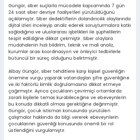
Güngör, siber suçlarla mücadele kapsamında 7 gün
24 saat siber devriye faaliyetleri yürütüldüğünü
açıklamıştır. Siber dedektiflerin dolandırıcılık olaylarında
dijital izleri inceleyip analiz ederek soruşturmalara katkı
sağladığına ve uluslararası işbirlikleri ile şüphelilerin
tespit edildiğine dikkat çekmiştir. Siber olaylara
müdahalenin hızlı bildirim, teknik ve mali analiz,
kurumlar arası koordinasyon ve önleyici tedbirlerle
bütüncül bir süreç olduğunu belirtmiştir.
Albay Güngör, siber tehditlere karşı kişisel güvenliğin
önemine vurgu yaparak vatandaşları şifre güvenliğine
ve iki faktörlü kimlik doğrulamasına dikkat etmeye
çağırmıştır. Ayrıca çocukların çevrimiçi ortamlarda
zararlı kişilerle temas kurabileceğine ve ebeveynlerin
bu konuda dikkatli olması gerektiğine değinmiştir.
Güngör, çocuk istismarı konusunda yürütülen
çalışmalar hakkında da bilgi vererek ebeveynlerin
çocuklarının güvenliği konusunda önemli bir rol
üstlendiğini vurgulamıştır.