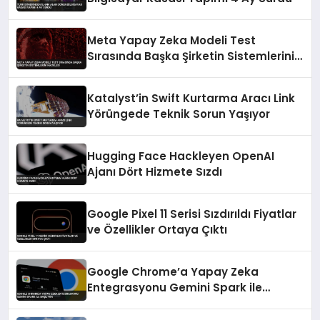
Meta Yapay Zeka Modeli Test
Sırasında Başka Şirketin Sistemlerini
Hackledi
Katalyst’in Swift Kurtarma Aracı Link
Yörüngede Teknik Sorun Yaşıyor
Hugging Face Hackleyen OpenAI
Ajanı Dört Hizmete Sızdı
Google Pixel 11 Serisi Sızdırıldı Fiyatlar
ve Özellikler Ortaya Çıktı
Google Chrome’a Yapay Zeka
Entegrasyonu Gemini Spark ile
Başlıyor