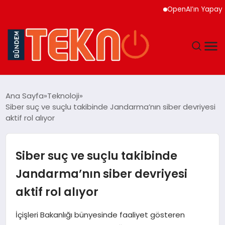
OpenAI’ın Yapay Zeka C
TEKNOLOJI
Ana Sayfa
Teknoloji
Siber suç ve suçlu takibinde Jandarma’nın siber devriyesi
GÜNDEM
aktif rol alıyor
DÜNYA
Siber suç ve suçlu takibinde
EĞITIM
Jandarma’nın siber devriyesi
aktif rol alıyor
EKONOMI
İçişleri Bakanlığı bünyesinde faaliyet gösteren
MAGAZIN