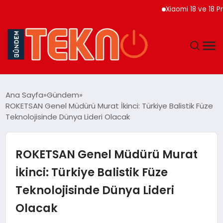
Xiaomi 18 ve 18 Pro Ma
TEKNOLOJI
Ana Sayfa
Gündem
ROKETSAN Genel Müdürü Murat İkinci: Türkiye Balistik Füze
GÜNDEM
Teknolojisinde Dünya Lideri Olacak
DÜNYA
ROKETSAN Genel Müdürü Murat
EĞITIM
İkinci: Türkiye Balistik Füze
Teknolojisinde Dünya Lideri
EKONOMI
Olacak
MAGAZIN