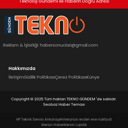
Teknoloji Gündemi ile Haberin Doğru Adresi
Reklam & İşbirliği:
habersonuclari@gmail.com
Hakkımızda
İletişim
Gizlilik Politikası
Çerez Politikası
Künye
Copyright © 2025 Tüm hakları TEKNO GÜNDEM 'de saklıdır.
Seobaz Haber Teması
HP Teknik Servisi Ankara
şehirlerarası evden eve nakliyat
Mersin Haber
Mersin Lojistik