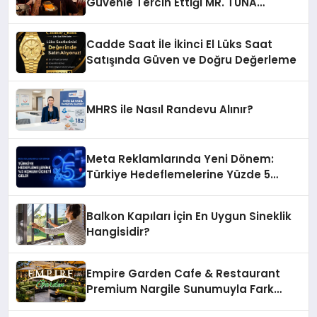
Güvenle Tercih Ettiği MR. TUNA
Restaurant Uluslararası Başarısıyla
Dikkat Çekiyor
Cadde Saat İle İkinci El Lüks Saat
Satışında Güven ve Doğru Değerleme
MHRS ile Nasıl Randevu Alınır?
Meta Reklamlarında Yeni Dönem:
Türkiye Hedeflemelerine Yüzde 5
Konum Ücreti Geldi
Balkon Kapıları İçin En Uygun Sineklik
Hangisidir?
Empire Garden Cafe & Restaurant
Premium Nargile Sunumuyla Fark
Yaratıyor