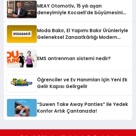
MEAY Otomotiv, 15 yılı aşan
deneyimiyle Kocaeli’de büyümesini
sürdürüyor
Moda Bakır, El Yapımı Bakır Ürünleriyle
Geleneksel Zanaatkârlığı Modern
Yaşam Alanlarına Taşıyor
EMS antrenman sistemi nedir?
Öğrenciler ve Ev Hanımları İçin Yeni Ek
Gelir Kapısı Gelirgelir
“Suwen Take Away Panties” ile Yedek
Konfor Artık Çantanızda!