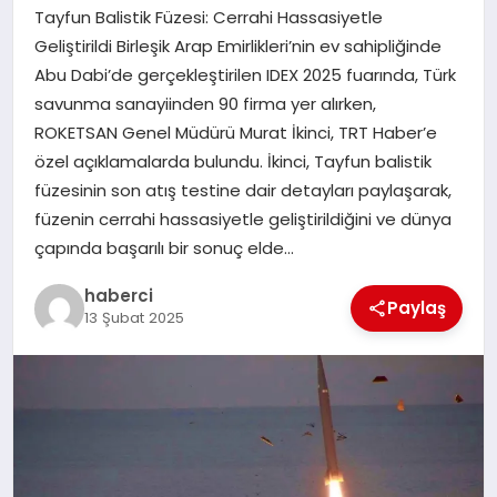
Tayfun Balistik Füzesi: Cerrahi Hassasiyetle
SAĞLIK
Geliştirildi Birleşik Arap Emirlikleri’nin ev sahipliğinde
Abu Dabi’de gerçekleştirilen IDEX 2025 fuarında, Türk
SIYASET
savunma sanayiinden 90 firma yer alırken,
ROKETSAN Genel Müdürü Murat İkinci, TRT Haber’e
SPOR
özel açıklamalarda bulundu. İkinci, Tayfun balistik
füzesinin son atış testine dair detayları paylaşarak,
YAŞAM
füzenin cerrahi hassasiyetle geliştirildiğini ve dünya
çapında başarılı bir sonuç elde…
haberci
Paylaş
13 Şubat 2025