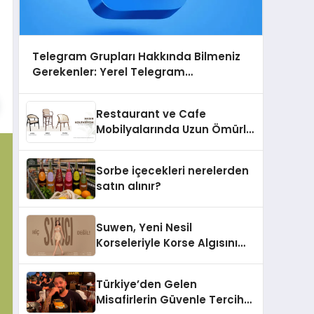
Telegram Grupları Hakkında Bilmeniz
Gerekenler: Yerel Telegram
Gruplarıyla Şehrinizdeki Topluluklara
Ulaşın
Restaurant ve Cafe
Mobilyalarında Uzun Ömürlü
Sandalye Nasıl Seçilir?
Sorbe içecekleri nerelerden
satın alınır?
Suwen, Yeni Nesil
Korseleriyle Korse Algısını
Değiştiriyor
Türkiye’den Gelen
Misafirlerin Güvenle Tercih