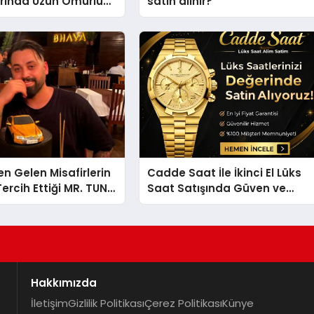
arında Uzun Ömürlü
satın alınır?
Nasıl Seçilir?
en Gelen Misafirlerin
Cadde Saat İle İkinci El Lüks
ercih Ettiği MR. TUNA
Saat Satışında Güven ve
t Uluslararası
Doğru Değerleme
la Dikkat Çekiyor
Hakkımızda
İletişim
Gizlilik Politikası
Çerez Politikası
Künye