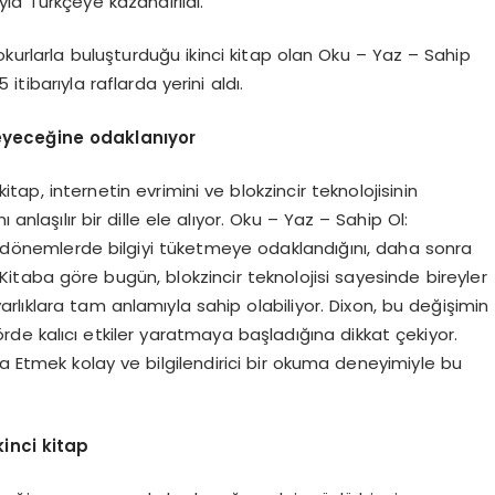
yla Türkçeye kazandırıldı.
okurlarla buluşturduğu ikinci kitap olan Oku – Yaz – Sahip
itibarıyla raflarda yerini aldı.
ileyeceğine odaklanıyor
ap, internetin evrimini ve blokzincir teknolojisinin
anlaşılır bir dille ele alıyor. Oku – Yaz – Sahip Ol:
lk dönemlerde bilgiyi tüketmeye odaklandığını, daha sonra
r. Kitaba göre bugün, blokzincir teknolojisi sayesinde bireyler
varlıklara tam anlamıyla sahip olabiliyor. Dixon, bu değişimin
rde kalıcı etkiler yaratmaya başladığına dikkat çekiyor.
şa Etmek kolay ve bilgilendirici bir okuma deneyimiyle bu
kinci kitap