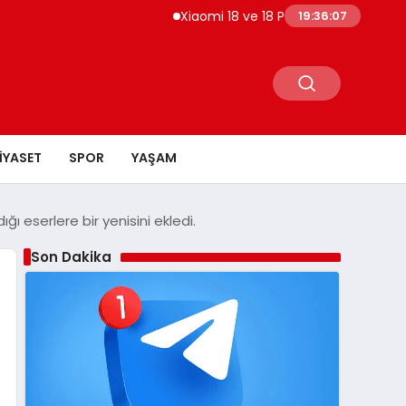
Xiaomi 18 ve 18 Pro Max EEC Sertifikası Aldı
19:36:08
IYASET
SPOR
YAŞAM
ı eserlere bir yenisini ekledi.
Son Dakika