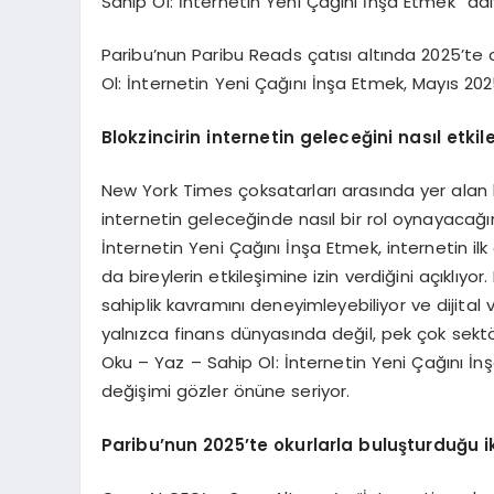
Sahip Ol: İnternetin Yeni Çağını İnşa Etmek” adı
Paribu’nun Paribu Reads çatısı altında 2025’te 
Ol: İnternetin Yeni Çağını İnşa Etmek, Mayıs 2025 
Blokzincirin internetin geleceğini nasıl etk
New York Times çoksatarları arasında yer alan kit
internetin geleceğinde nasıl bir rol oynayacağını 
İnternetin Yeni Çağını İnşa Etmek, internetin i
da bireylerin etkileşimine izin verdiğini açıklıyo
sahiplik kavramını deneyimleyebiliyor ve dijital 
yalnızca finans dünyasında değil, pek çok sektö
Oku – Yaz – Sahip Ol: İnternetin Yeni Çağını İn
değişimi gözler önüne seriyor.
Paribu
’
nun 2025
’
te okurlarla buluşturduğu i