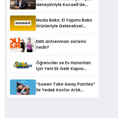
deneyimiyle Kocaeli’de
büyümesini sürdürüyor
Moda Bakır, El Yapımı Bakır
Ürünleriyle Geleneksel
Zanaatkârlığı Modern
Yaşam Alanlarına Taşıyor
EMS antrenman sistemi
nedir?
Öğrenciler ve Ev Hanımları
İçin Yeni Ek Gelir Kapısı
Gelirgelir
“Suwen Take Away Panties”
ile Yedek Konfor Artık
Çantanızda!