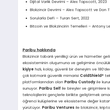
Dijital Varlık Devrimi – Alex Tapscott, 2023
Blokzincir Devrimi – Alex Tapscott ve Don 
Sorularla DeFi – Turan Sert, 2022
Bitcoin ve Blokzincirin Temelleri – Antony Le
Paribu hakkında
Blokzincir tabanlı yenilikçi ürün ve hizmetler gel
ekosisteminin oluşumuna ve gelişimine öncülük 
kişiye
hızlı, kolay, güvenli bir deneyim ve 180’de
çok katmanlı güvenlik mimarisi
ColdShield
®
tek
platformlarından olan
Paribu Custody
ile kur
sunuyor.
Paribu Self
ile bireyler ve girişimlere
teknolojilerini gençlerle birlikte geliştirmek a
öğrenci kulüplerine ve ekosisteme değer katan t
yürütüyor.
Paribu Ventures
ile blokzincir, krip