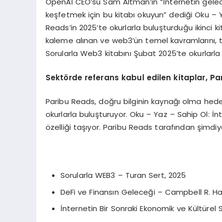
OpenAI CEO’su Sam Altman’ın “İnternetin gelece
keşfetmek için bu kitabı okuyun” dediği Oku – Y
Reads’in 2025’te okurlarla buluşturduğu ikinci k
kaleme alınan ve web3’ün temel kavramlarını, te
Sorularla Web3 kitabını Şubat 2025’te okurlarl
Sekt
ö
rde referans kabul edilen kitaplar, P
Paribu Reads, doğru bilginin kaynağı olma hedef
okurlarla buluşturuyor. Oku – Yaz – Sahip Ol: İnt
özelliği taşıyor. Paribu Reads tarafından şimdiye
Sorularla WEB3 – Turan Sert, 2025
DeFi ve Finansın Geleceği – Campbell R. 
İnternetin Bir Sonraki Ekonomik ve Kültürel 