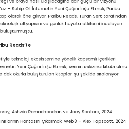
ği ve oraya nasıl ulaşılacağına dair güçlü bir vizyonu
az – Sahip Ol: İnternetin Yeni Çağını İnşa Etmek, Paribu
itap olarak öne çıkıyor. Paribu Reads, Turan Sert tarafından
knolojik altyapısını ve günlük hayata etkilerini inceleyen
a buluşturmuştu.
aribu Reads
’
te
iyle teknoloji ekosistemine yönelik kapsamlı içerikleri
ernetin Yeni Çağını İnşa Etmek; serinin sekizinci kitabı olma
 dek okurla buluşturulan kitaplar, şu şekilde sıralanıyor:
Harvey, Ashwin Ramachandran ve Joey Santoro, 2024
Sınırlarının Haritasını Çıkarmak: Web3 – Alex Tapscott, 2024