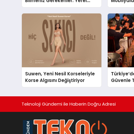
Bilmeniz Gerekenler: Yerel
Mobilyal
Telegram Gruplarıyla
Sandalye 
Şehrinizdeki Topluluklara
Ulaşın
Suwen, Yeni Nesil Korseleriyle
Türkiye’d
Korse Algısını Değiştiriyor
Güvenle T
Restauran
Başarısıy
Teknoloji Gündemi ile Haberin Doğru Adresi