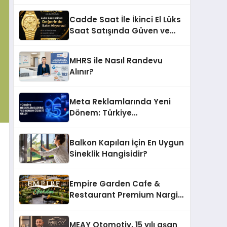
Ettiği MR. TUNA Restaurant
Uluslararası Başarısıyla
Cadde Saat İle İkinci El Lüks
Dikkat Çekiyor
Saat Satışında Güven ve
Doğru Değerleme
MHRS ile Nasıl Randevu
Alınır?
Meta Reklamlarında Yeni
Dönem: Türkiye
Hedeflemelerine Yüzde 5
Konum Ücreti Geldi
Balkon Kapıları İçin En Uygun
Sineklik Hangisidir?
Empire Garden Cafe &
Restaurant Premium Nargile
Sunumuyla Fark Yaratıyor
MEAY Otomotiv, 15 yılı aşan