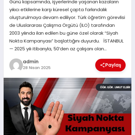
Günü kapsamında, işyerlerinde yaşanan kazaların
yıkıcı etkilerine karşı küresel çapta farkındalık
SAĞLIK
oluşturulmaya devam ediliyor. Türk öğretim görevlisi
de Uluslararası Çalışma Örgütü (ILO) tarafından
SIYASET
2003 yılında ilan edilen bu güne özel olarak “Siyah
Nokta Kampanyası” başlattığını duyurdu. İSTANBUL
SPOR
— 2025 yılı itibarıyla, 50’den az çalışanı olan…
YAŞAM
admin
Paylaş
28 Nisan 2025