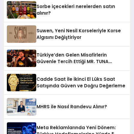
Sorbe içecekleri nerelerden satın
alınır?
Suwen, Yeni Nesil Korseleriyle Korse
Algısını Değiştiriyor
Türkiye’den Gelen Misafirlerin
Güvenle Tercih Ettiği MR. TUNA
Restaurant Uluslararası Başarısıyla
Dikkat Çekiyor
Cadde Saat İle İkinci El Lüks Saat
Satışında Güven ve Doğru Değerleme
MHRS ile Nasıl Randevu Alınır?
Meta Reklamlarında Yeni Dönem: