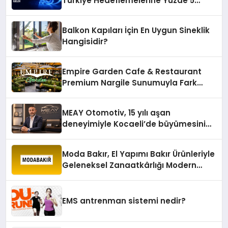
Türkiye Hedeflemelerine Yüzde 5
Konum Ücreti Geldi
Balkon Kapıları İçin En Uygun Sineklik
Hangisidir?
Empire Garden Cafe & Restaurant
Premium Nargile Sunumuyla Fark
Yaratıyor
MEAY Otomotiv, 15 yılı aşan
deneyimiyle Kocaeli’de büyümesini
sürdürüyor
Moda Bakır, El Yapımı Bakır Ürünleriyle
Geleneksel Zanaatkârlığı Modern
Yaşam Alanlarına Taşıyor
EMS antrenman sistemi nedir?