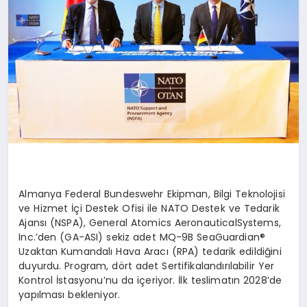
Almanya Federal
Bundeswehr
Ekipman, Bilgi Teknolojisi
ve Hizmet İçi Destek Ofisi ile NATO Destek ve Tedarik
Ajansı (NSPA), General
Atomics
Aeronautical
Systems
,
Inc
.’den (GA-ASI) sekiz adet MQ-9B
SeaGuardian
®
Uzaktan Kumandalı Hava Aracı (RPA) tedarik edildiğini
duyurdu. Program, d
ö
rt
adet Sertifikalandırılabilir Yer
Kontrol İstasyonu’nu da içeriyor. İlk teslimatın 2028’de
yapılması bekleniyor.