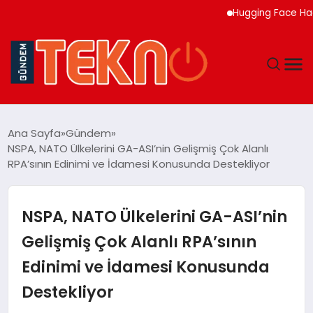
Hugging Face Hackleye
TEKNOLOJI
Ana Sayfa
Gündem
NSPA, NATO Ülkelerini GA-ASI’nin Gelişmiş Çok Alanlı
GÜNDEM
RPA’sının Edinimi ve İdamesi Konusunda Destekliyor
DÜNYA
NSPA, NATO Ülkelerini GA-ASI’nin
EĞITIM
Gelişmiş Çok Alanlı RPA’sının
Edinimi ve İdamesi Konusunda
EKONOMI
Destekliyor
MAGAZIN