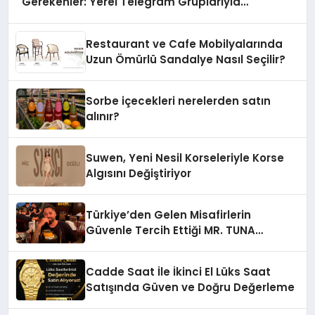
Gerekenler: Yerel Telegram Gruplarıyla
Şehrinizdeki Topluluklara Ulaşın
Restaurant ve Cafe Mobilyalarında
Uzun Ömürlü Sandalye Nasıl Seçilir?
Sorbe içecekleri nerelerden satın
alınır?
Suwen, Yeni Nesil Korseleriyle Korse
Algısını Değiştiriyor
Türkiye’den Gelen Misafirlerin
Güvenle Tercih Ettiği MR. TUNA
Restaurant Uluslararası Başarısıyla
Dikkat Çekiyor
Cadde Saat İle İkinci El Lüks Saat
Satışında Güven ve Doğru Değerleme