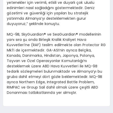
yetenekler için verimli, etkili ve duyarlı çok uluslu
edinimleri nasıl sağladığını g
ö
stermektedir
. Deniz
g
ö
zetimi
ve
güvenliğ
i i
çin
yapılan bu stratejik
yatırımda Almanya’yı desteklemekten gurur
duyuyoruz,” şeklinde konuştu.
MQ-9B, SkyGuardian
®
ve
SeaGuardian
® modellerinin
yanı sıra şu anda Birleşik Krallık Kraliyet Hava
Kuvvetleri’ne (RAF) teslim edilmekte olan
Protector
RG
Mk1’i de içermektedir. GA-
ASI’nin
ayrıca Belçika,
Kanada, Danimarka, Hindistan, Japonya, Polonya,
Tayvan ve Özel Operasyonlar Komutanlığı’nı
desteklemek üzere ABD Hava Kuvvetleri ile MQ-9B
tedarik s
ö
zleşmeleri
bulunmaktadır ve Almanya’yı
bu
gruba dahil etmeyi d
ö
rt
g
ö
zle
beklemektedir. MQ-9B
ayrıca
Northern Edge
,
Integrated Battle Problem
,
RIMPAC
ve
Group Sail
dahil olmak üzere çeşitli ABD
Donanması tatbikatlarında yer almıştır.