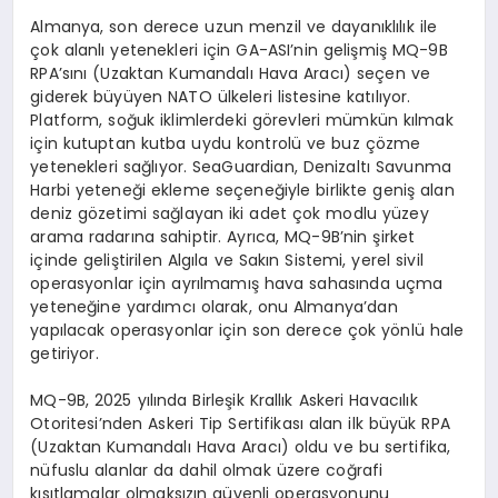
Almanya, son derece uzun menzil ve dayanıklılık ile
çok alanlı yetenekleri için GA-
ASI’nin
gelişmiş
MQ-9B
RPA’s
ını
(Uzaktan Kumandalı Hava Aracı) seçen ve
giderek büyüyen NATO ülkeleri listesine katılıyor.
Platform, soğuk iklimlerdeki g
ö
revleri
mümkün kılmak
için kutuptan kutba uydu kontrolü ve buz çözme
yetenekleri sağlıyor.
SeaGuardian
, Denizaltı Savunma
Harbi yeteneği ekleme seçeneğiyle birlikte geniş alan
deniz g
ö
zetimi
sağlayan iki adet çok modlu yüzey
arama radarına sahiptir. Ayrıca, MQ-9B’nin şirket
içinde geliştirilen Algıla ve Sakın Sistemi, yerel sivil
operasyonlar için ayrılmamış hava sahasında uçma
yeteneğine yardımcı olarak, onu Almanya’dan
yapılacak operasyonlar için son derece çok y
ö
nlü
hale
getiriyor.
MQ-9B, 2025 y
ılında
Birleşik Krallık Askeri Havacılık
Otoritesi’nden
Askeri Tip Sertifikası
alan ilk büyük RPA
(Uzaktan Kumandalı Hava Aracı) oldu ve bu sertifika,
nüfuslu alanlar da dahil olmak üzere coğrafi
kısıtlamalar olmaksızın güvenli operasyonunu