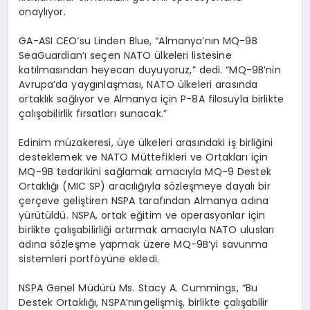
onaylıyor.
GA-ASI CEO’su
Linden
Blue, “Almanya’nı
n MQ-9B
SeaGuardian
‘
ı seçen NATO ülkeleri listesine
katılmasından heyecan duyuyoruz,” dedi. “MQ-9B’nin
Avrupa’da yaygınlaş
mas
ı
, NATO
ülkeleri arasında
ortaklık sağlıyor ve Almanya için P-8A filosuyla birlikte
çalışabilirlik fırsatları sunacak.”
Edinim müzakeresi, üye ülkeleri arasındaki iş birliğini
desteklemek ve NATO Müttefikleri ve Ortakları için
MQ-9B tedarikini sağlamak amacıyla MQ-9 Destek
Ortaklığı (MIC SP) aracılığıyla s
ö
zleşmeye
dayalı bir
çerçeve geliştiren NSPA tarafından Almanya adına
yürütüldü. NSPA, ortak eğitim ve operasyonlar için
birlikte çalışabilirliği artırmak amacıyla NATO ulusları
adına s
ö
zleşme
yapmak üzere MQ-9B’yi savunma
sistemleri
portf
ö
yüne ekledi.
NSPA Genel Müdürü
Ms
.
Stacy
A.
Cummings
, “Bu
Destek Ortaklığı,
NSPA’nın
gelişmiş, birlikte çalışabilir