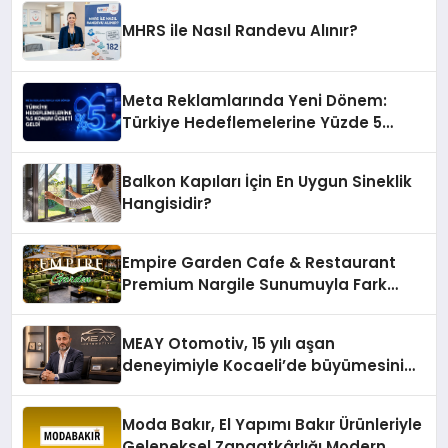
MHRS ile Nasıl Randevu Alınır?
Meta Reklamlarında Yeni Dönem:
Türkiye Hedeflemelerine Yüzde 5
Konum Ücreti Geldi
Balkon Kapıları İçin En Uygun Sineklik
Hangisidir?
Empire Garden Cafe & Restaurant
Premium Nargile Sunumuyla Fark
Yaratıyor
MEAY Otomotiv, 15 yılı aşan
deneyimiyle Kocaeli’de büyümesini
sürdürüyor
Moda Bakır, El Yapımı Bakır Ürünleriyle
Geleneksel Zanaatkârlığı Modern