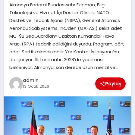
Almanya Federal Bundeswehr Ekipman, Bilgi
SAĞLIK
Teknolojisi ve Hizmet İçi Destek Ofisi ile NATO
Destek ve Tedarik Ajansı (NSPA), General Atomics
SIYASET
AeronauticalSystems, Inc.’den (GA-ASI) sekiz adet
MQ-9B SeaGuardian® Uzaktan Kumandalı Hava
SPOR
Aracı (RPA) tedarik edildiğini duyurdu. Program, dört
adet Sertifikalandırılabilir Yer Kontrol İstasyonu’nu
YAŞAM
da içeriyor. İlk teslimatın 2028’de yapılması
bekleniyor. Almanya, son derece uzun menzil ve…
admin
Paylaş
13 Ocak 2026