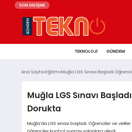
SON GELİŞME
TEKNOLOJI
GÜNDEM
Ana Sayfa
Eğitim
Muğla LGS Sınavı Başladı Öğrenc
Muğla LGS Sınavı Başladı
Dorukta
Muğla’da LGS sınavı başladı. Öğrenciler ve velile
öğrenciler kontrol sonrası salonlara alındı.