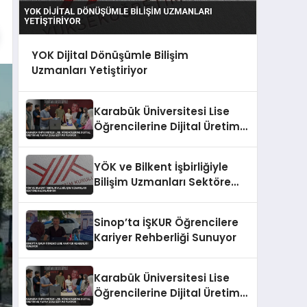
YOK Dijital Dönüşümle Bilişim
Uzmanları Yetiştiriyor
Karabük Üniversitesi Lise
Öğrencilerine Dijital Üretim
ve Yapay Zeka Eğitimi
Veriyor
YÖK ve Bilkent İşbirliğiyle
Bilişim Uzmanları Sektöre
Hazırlanıyor
Sinop’ta İŞKUR Öğrencilere
Kariyer Rehberliği Sunuyor
Karabük Üniversitesi Lise
Öğrencilerine Dijital Üretim