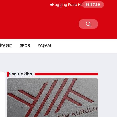
Hugging Face Hackleyen OpenAI Ajanı Dör
18:57:40
IYASET
SPOR
YAŞAM
Son Dakika