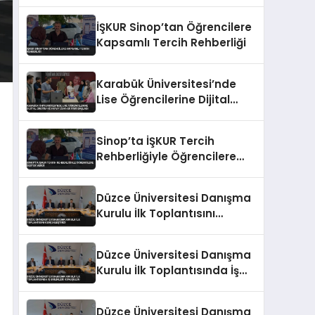
ve Yapay Zeka Eğitimi
Veriyor
İŞKUR Sinop’tan Öğrencilere
Kapsamlı Tercih Rehberliği
Karabük Üniversitesi’nde
Lise Öğrencilerine Dijital
Üretim ve Yapay Zeka
Eğitimi Başladı
Sinop’ta İŞKUR Tercih
Rehberliğiyle Öğrencilere
Destek Verdi
Düzce Üniversitesi Danışma
Kurulu İlk Toplantısını
Gerçekleştirdi
Düzce Üniversitesi Danışma
Kurulu İlk Toplantısında İş
Birlikleri Konuşuldu
Düzce Üniversitesi Danışma