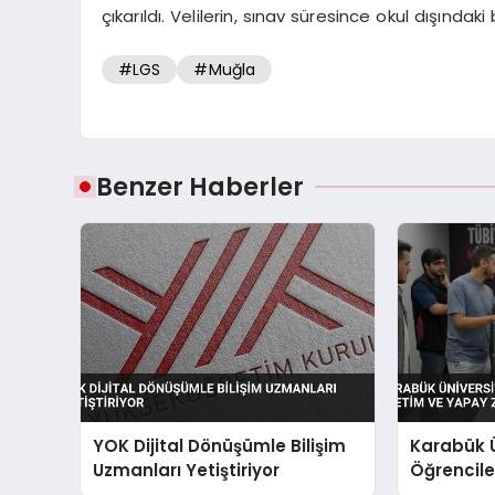
çıkarıldı. Velilerin, sınav süresince okul dışındak
#LGS
#Muğla
Benzer Haberler
YOK Dijital Dönüşümle Bilişim
Karabük Ü
Uzmanları Yetiştiriyor
Öğrenciler
Yapay Zek