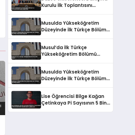
Kurulu İlk Toplantısını
Gerçekleştirdi
Musulda Yükseköğretim
Düzeyinde İlk Türkçe Bölümü
Faaliyete Başladı
Musul’da İlk Türkçe
Yükseköğretim Bölümü
Açıldı
Musulda Yükseköğretim
Düzeyinde İlk Türkçe Bölümü
Açıldı
Lise Öğrencisi Bilge Kağan
Çetinkaya Pi Sayısının 5 Bin
Basamağını 22 Dakikada
Ezberledi