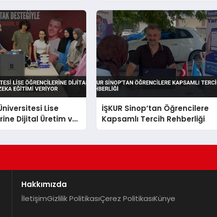
niversitesi Lise
İŞKUR Sinop’tan Öğrencilere
ine Dijital Üretim ve
Kapsamlı Tercih Rehberliği
a Eğitimi Veriyor
Hakkımızda
İletişim
Gizlilik Politikası
Çerez Politikası
Künye