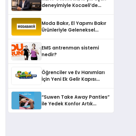
deneyimiyle Kocaeli’de
büyümesini sürdürüyor
Moda Bakır, El Yapımı Bakır
Ürünleriyle Geleneksel
Zanaatkârlığı Modern
Yaşam Alanlarına Taşıyor
EMS antrenman sistemi
nedir?
Öğrenciler ve Ev Hanımları
İçin Yeni Ek Gelir Kapısı
Gelirgelir
“Suwen Take Away Panties”
ile Yedek Konfor Artık
Çantanızda!