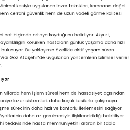
inimal kesiyle uygulanan lazer teknikleri, korneanın doğal
hem cerrahi güvenlik hem de uzun vadeli görme kalitesi
imi net biçimde ortaya koyduğunu belirtiyor. Akyurt,
ayanıklılığını korurken hastaların günlük yaşama daha hızlı
ulunuyor. Bu yaklaşımın özellikle aktif yaşam süren
 Vidi Göz Ataşehir’de uygulanan yöntemlerin bilimsel veriler
.
ıyor
 son yıllarda hem işlem süresi hem de hassasiyet açısından
aniye lazer sistemleri, daha küçük kesilerle çalışmaya
şme sürecinin daha hızlı ve konforlu ilerlemesini sağlıyor.
tlerinin daha az görülmesiyle ilişkilendirildiği belirtiliyor.
hi tedavisinde hasta memnuniyetini artıran bir tablo