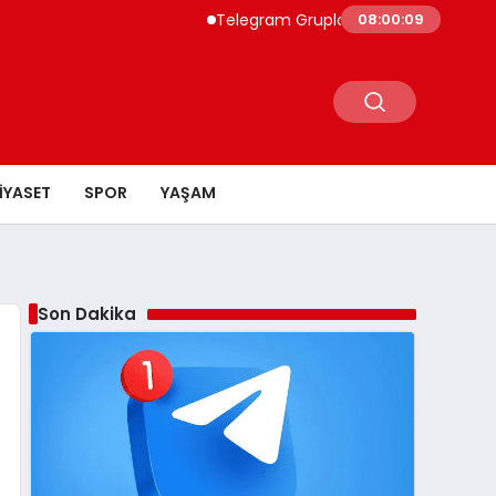
Telegram Grupları Hakkında Bilmeniz Gerekenl
08:00:10
IYASET
SPOR
YAŞAM
Son Dakika