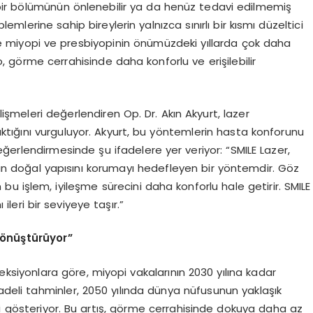
bir bölümünün önlenebilir ya da henüz tedavi edilmemiş
mlerine sahip bireylerin yalnızca sınırlı bir kısmı düzeltici
kle miyopi ve presbiyopinin önümüzdeki yıllarda çok daha
, görme cerrahisinde daha konforlu ve erişilebilir
lişmeleri değerlendiren Op. Dr. Akın Akyurt, lazer
ıktığını vurguluyor. Akyurt, bu yöntemlerin hasta konforunu
değerlendirmesinde şu ifadelere yer veriyor: “SMILE Lazer,
ın doğal yapısını korumayı hedefleyen bir yöntemdir. Göz
bu işlem, iyileşme sürecini daha konforlu hale getirir. SMILE
leri bir seviyeye taşır.”
ö
nüştürüyor”
ojeksiyonlara göre, miyopi vakalarının 2030 yılına kadar
vadeli tahminler, 2050 yılında dünya nüfusunun yaklaşık
 gösteriyor. Bu artış, görme cerrahisinde dokuya daha az