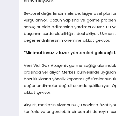
ortaya koyuyor.
Sektörel değerlendirmelerde, kişiye özel planl
vurgulanıyor. Gözün yapısına ve görme problemi
sonuçlar elde edilmesine yardımcı oluyor. Bu y
başarının sürdürülebilirliğini destekliyor. Uzmanla
değerlendirilmesinin önemine dikkat çekiyor.
“
Minimal invaziv lazer y
ö
ntemleri geleceği be
Veni Vidi Göz Ataşehir, görme sağlığı alanındak
arasında yer alıyor. Merkez bünyesinde uygula
bozukluklarına yönelik kapsamlı çözümler sunuluyo
değerlendirmeler doğrultusunda şekilleniyor. Op.
dikkat çekiyor.
Akyurt, merkezin vizyonunu şu sözlerle özetliyor
konforlu ve öngörülebilir bir cerrahi deneyim s