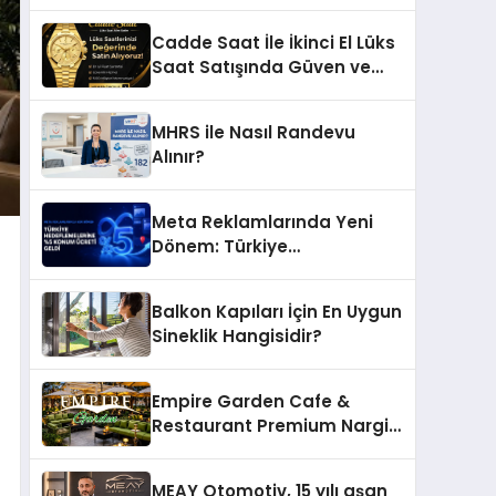
Ettiği MR. TUNA Restaurant
Uluslararası Başarısıyla
Cadde Saat İle İkinci El Lüks
Dikkat Çekiyor
Saat Satışında Güven ve
Doğru Değerleme
MHRS ile Nasıl Randevu
Alınır?
Meta Reklamlarında Yeni
Dönem: Türkiye
Hedeflemelerine Yüzde 5
Konum Ücreti Geldi
Balkon Kapıları İçin En Uygun
Sineklik Hangisidir?
Empire Garden Cafe &
Restaurant Premium Nargile
Sunumuyla Fark Yaratıyor
MEAY Otomotiv, 15 yılı aşan