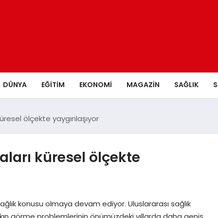
DÜNYA
EĞITIM
EKONOMI
MAGAZIN
SAĞLIK
S
küresel ölçekte yaygınlaşıyor
aları küresel ölçekte
ağlık konusu olmaya devam ediyor. Uluslararası sağlık
 yakın görme problemlerinin önümüzdeki yıllarda daha geniş