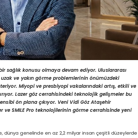
bir sağlık konusu olmaya devam ediyor. Uluslararası
, uzak ve yakın g
örme problemlerinin
önümüzdeki
teriyor. Miyopi ve presbiyopi vakalarındaki artış, etkili ve
ırıyor. Lazer g
öz cerrahisindeki teknolojik gelişmeler bu
rensibi
ön plana çıkıyor.
Veni Vidi G
öz Ataşehir
r ve SMILE Pro teknolojilerinin g
örme cerrahisinde yeni
e, dünya genelinde en az 2,2 milyar insan çeşitli düzeylerde