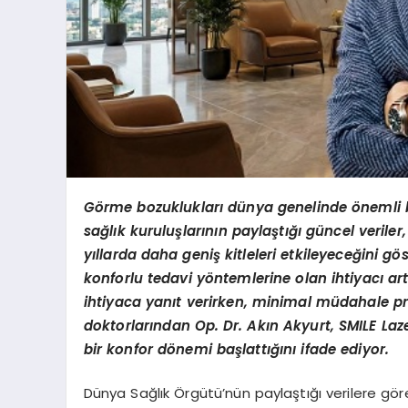
G
örme bozuklukları dünya genelinde
önemli 
sağlık kuruluşlarının paylaştığı güncel veriler
yıllarda daha geniş kitleleri etkileyeceğini g
ös
konforlu tedavi y
öntemlerine olan ihtiyacı art
ihtiyaca yanıt verirken, minimal müdahale p
doktorlarından Op. Dr. Akın Akyurt, SMILE Laze
bir konfor d
önemi başlattığını ifade ediyor.
Dünya Sağlık Örgütü’nün paylaştığı verilere gör