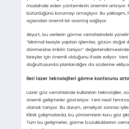
müdahale eden yöntemlerin önemini artırıyor. M
bütünlüğünü korumayı amaçlıyor. Bu yaklaşım, 
açısından önemli bir avantaj sağlıyor.
Akyurt, bu verilerin görme cerrahisindeki yönel
“Minimal kesiyle yapılan işlemler, gözün doğal d
dönmesine imkân tanıyor” değerlendirmesinde b
bireyler için önemli olduğunu ifade ediyor. Veni
doğrultusunda planlandığını da sözlerine ekliyor
İleri lazer teknolojileri g
ö
rme konforunu artır
Lazer göz cerrahisinde kullanılan teknolojiler,
önemli gelişmeler gösteriyor. Yeni nesil femtos
olanak tanıyor. Bu durum, ameliyat sonrası iyile
Klinik çalışmalarda, bu yöntemlerin kuru göz şikâye
Tüm bu gelişmeler, görme bozukluklarının cerra