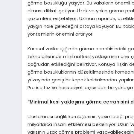
görme bozukluğu yaşıyor. Bu vakaların önemli 
olması dikkat çekiyor. Uzak ve yakın görme proble
çözümlere erişebiliyor. Uzman raporları, özelli
yaygın hale geleceğini ortaya koyuyor. Bu tablo
yöntemlerin önemini artırıyor.
Küresel veriler ışığında görme cerrahisindeki ge
teknolojilerinde minimal kesi yaklaşımının öne ç
doğrudan etkilediğini belirtiyor. Konuya ilişkin 
görme bozukluklarının düzeltilmesinde kornean
yüzeyinde geniş bir kapak kaldırılmadan yapılan 
Pro ise hız ve hassasiyet açısından bu yaklaşımı i
“
Minimal kesi yaklaşımı g
ö
rme cerrahisini d
Uluslararası sağlık kuruluşlarının yayımladığı pr
milyarlarca insanı etkilemesi bekleniyor. Uzun 
yarısının uzak görme problemi yaşayabileceğini