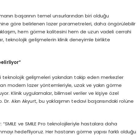
amanın başarının temel unsurlarından biri olduğu
ne göre belirlenen lazer parametreleri, daha öngörülebilir
aklaşım, hem görme kalitesini hem de uzun vadeli cerrahi
r, teknolojik gelişmelerin klinik deneyimle birlikte
lirliyor”
i teknolojik gelişmeleri yakından takip eden merkezler
nan modern lazer yöntemleriyle, uzak ve yakın görme
r. Klinik uygulamalar, bilimsel veriler ve kişiye özel
 Dr. Akın Akyurt, bu yaklaşımın tedavi başarısındaki rolüne
: “SMILE ve SMILE Pro teknolojileriyle hastalara daha
unmayı hedefliyoruz. Her hastanın görme yapısı farklı olduğu