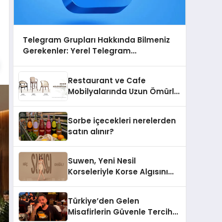
Telegram Grupları Hakkında Bilmeniz
Gerekenler: Yerel Telegram
Gruplarıyla Şehrinizdeki Topluluklara
Ulaşın
Restaurant ve Cafe
Mobilyalarında Uzun Ömürlü
Sandalye Nasıl Seçilir?
Sorbe içecekleri nerelerden
satın alınır?
Suwen, Yeni Nesil
Korseleriyle Korse Algısını
Değiştiriyor
Türkiye’den Gelen
Misafirlerin Güvenle Tercih