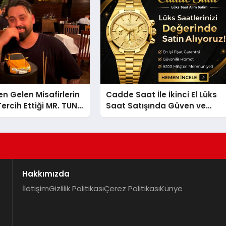
en Gelen Misafirlerin
Cadde Saat İle İkinci El Lüks
ercih Ettiği MR. TUNA
Saat Satışında Güven ve
t Uluslararası
Doğru Değerleme
la Dikkat Çekiyor
Hakkımızda
İletişim
Gizlilik Politikası
Çerez Politikası
Künye