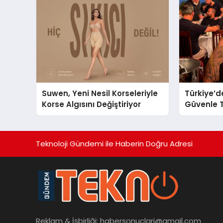
Ulaşın
Suwen, Yeni Nesil Korseleriyle
Türkiye’d
Korse Algısını Değiştiriyor
Güvenle T
Restauran
Başarısıy
Teknoloji Gündemi ile Haberin Doğru Adresi
Reklam & İşbirliği:
habersonuclari@gmail.com