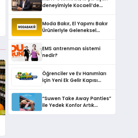
deneyimiyle Kocaeli’de
büyümesini sürdürüyor
Moda Bakır, El Yapımı Bakır
Ürünleriyle Geleneksel
Zanaatkârlığı Modern
Yaşam Alanlarına Taşıyor
EMS antrenman sistemi
nedir?
Öğrenciler ve Ev Hanımları
İçin Yeni Ek Gelir Kapısı
Gelirgelir
“Suwen Take Away Panties”
ile Yedek Konfor Artık
Çantanızda!