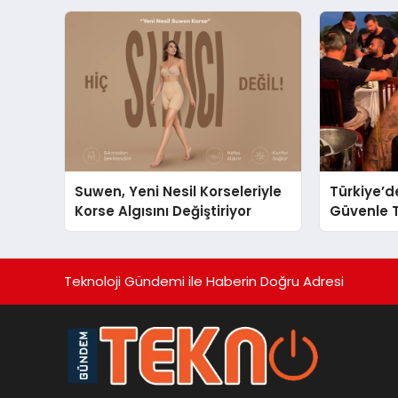
Şehrinizdeki Topluluklara
Ulaşın
Suwen, Yeni Nesil Korseleriyle
Türkiye’d
Korse Algısını Değiştiriyor
Güvenle T
Restauran
Başarısıy
Teknoloji Gündemi ile Haberin Doğru Adresi