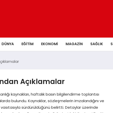
DÜNYA
EĞITIM
EKONOMI
MAGAZIN
SAĞLIK
S
Açıklamalar
’ndan Açıklamalar
lığı kaynakları, haftalık basın bilgilendirme toplantısı
malarda bulundu. Kaynaklar, sözleşmelerin imzalandığını ve
 vasıtasıyla sürdürüldüğünü belirtti. Detaylar üzerinde