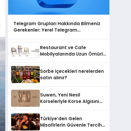
Telegram Grupları Hakkında Bilmeniz
Gerekenler: Yerel Telegram
Gruplarıyla Şehrinizdeki Topluluklara
Ulaşın
Restaurant ve Cafe
Mobilyalarında Uzun Ömürlü
Sandalye Nasıl Seçilir?
Sorbe içecekleri nerelerden
satın alınır?
Suwen, Yeni Nesil
Korseleriyle Korse Algısını
Değiştiriyor
Türkiye’den Gelen
Misafirlerin Güvenle Tercih