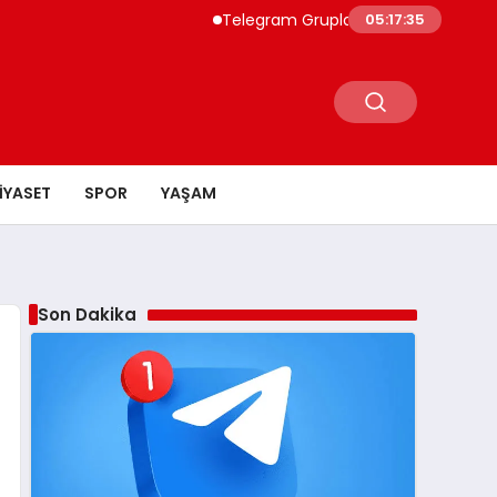
Telegram Grupları Hakkında Bilmeniz Gerek
05:17:36
IYASET
SPOR
YAŞAM
Son Dakika