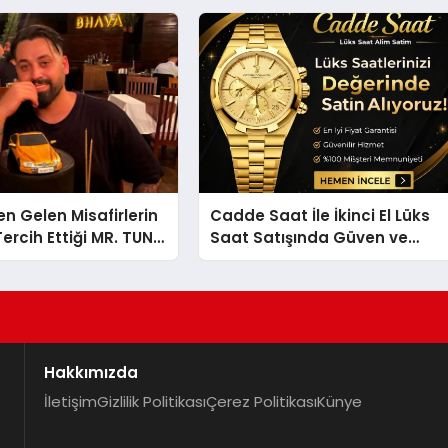
en Gelen Misafirlerin
Cadde Saat İle İkinci El Lüks
ercih Ettiği MR. TUNA
Saat Satışında Güven ve
t Uluslararası
Doğru Değerleme
la Dikkat Çekiyor
Hakkımızda
İletişim
Gizlilik Politikası
Çerez Politikası
Künye