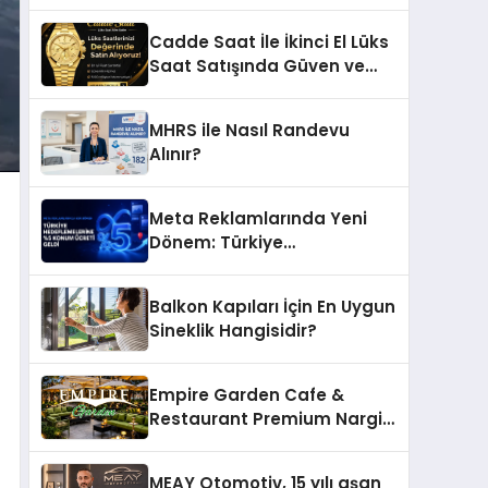
Ettiği MR. TUNA Restaurant
Uluslararası Başarısıyla
Cadde Saat İle İkinci El Lüks
Dikkat Çekiyor
Saat Satışında Güven ve
Doğru Değerleme
MHRS ile Nasıl Randevu
Alınır?
Meta Reklamlarında Yeni
Dönem: Türkiye
Hedeflemelerine Yüzde 5
Konum Ücreti Geldi
Balkon Kapıları İçin En Uygun
Sineklik Hangisidir?
Empire Garden Cafe &
Restaurant Premium Nargile
Sunumuyla Fark Yaratıyor
MEAY Otomotiv, 15 yılı aşan