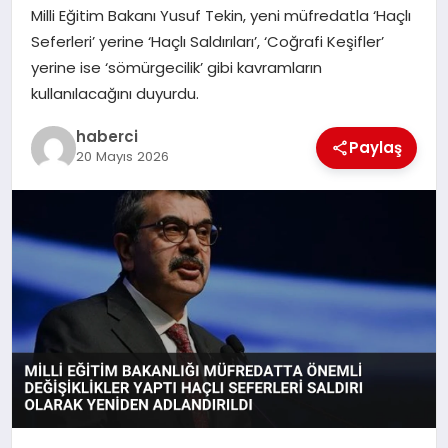
Milli Eğitim Bakanı Yusuf Tekin, yeni müfredatla ‘Haçlı
SAĞLIK
Seferleri’ yerine ‘Haçlı Saldırıları’, ‘Coğrafi Keşifler’
yerine ise ‘sömürgecilik’ gibi kavramların
SIYASET
kullanılacağını duyurdu.
haberci
SPOR
Paylaş
20 Mayıs 2026
YAŞAM