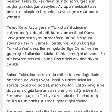
belirten Tekin, bu keşiflerin aslında sömürgeciliğin
başlangıcı olduğunu söyledi. Avrupa merkezli tarih
anlatısını eleştiren bakanlık, bu yaklaşımı müfredata
yansıttı.
Tekin, ‘Orta Asya’ yerine ‘Türkistan’ ifadesinin
kullanılacağını da ekledi. Bu kavramın İkinci Dünya
Savaşı sonrası siyasi atmosferin ürünü olduğunu
savunan Tekin, ‘Bilimsel literatürde bunun karşılığı
Türkistan’dır’ dedi. Benzer şekilde ‘Ege Denizi’ yerine
geçmişte kullanılan ‘Adalar Denizi’ örneğini de verdi. Bu
tür kavramların milli bilinç üzerindeki etkisine dikkat
çekildi.
Bakan Tekin, konuşmasında milli bilinç ve değerlerin
önemine de vurgu yaptı. İsrail’in Gazze saldırıları
sonrası okullarda adalet, insan hakları, vatan sevgisi ve
dayanışma gibi kavramların öne çıkarıldığını belirtti.
Emperyal güçlerin Türkiye üzerindeki etkilerine karşı
milli şuurun canlı tutulması gerektiğini söyledi.
Ramazan ayında okullarda gerçekleştirilen etkinliklere