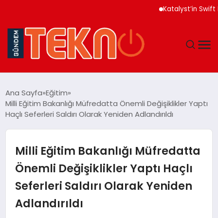
Katalyst’in Swift Kurt
TEKNOLOJI
Ana Sayfa
Eğitim
Milli Eğitim Bakanlığı Müfredatta Önemli Değişiklikler Yaptı
GÜNDEM
Haçlı Seferleri Saldırı Olarak Yeniden Adlandırıldı
DÜNYA
Milli Eğitim Bakanlığı Müfredatta
EĞITIM
Önemli Değişiklikler Yaptı Haçlı
Seferleri Saldırı Olarak Yeniden
EKONOMI
Adlandırıldı
MAGAZIN