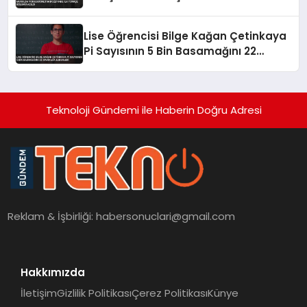
Lise Öğrencisi Bilge Kağan Çetinkaya
Pi Sayısının 5 Bin Basamağını 22
Dakikada Ezberledi
Teknoloji Gündemi ile Haberin Doğru Adresi
Reklam & İşbirliği:
habersonuclari@gmail.com
Hakkımızda
İletişim
Gizlilik Politikası
Çerez Politikası
Künye